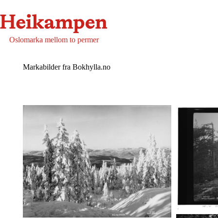
Oslomarka mellom to permer
Markabilder fra Bokhylla.no