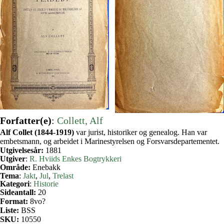
Forfatter(e)
:
Collett, Alf
Alf Collet (1844-1919)
var jurist, historiker og genealog. Han var
embetsmann, og arbeidet i Marinestyrelsen og Forsvarsdepartementet.
Utgivelsesår:
1881
Utgiver
:
R. Hviids Enkes Bogtrykkeri
Område:
Enebakk
Tema
:
Jakt
, 
Jul
, 
Trelast
Kategori
:
Historie
Sideantall:
20
Format:
8vo?
Liste:
BSS
SKU:
10550