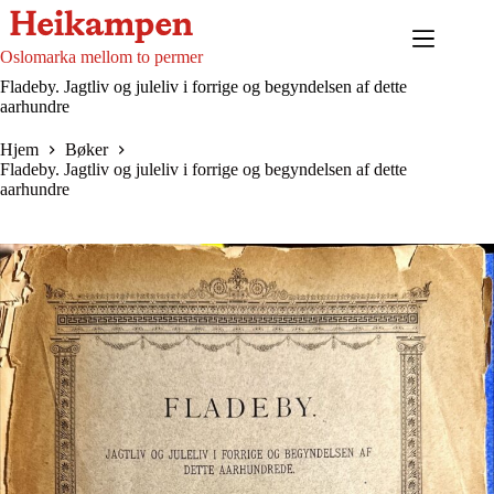
Hopp
til
innholdet
Oslomarka mellom to permer
Fladeby. Jagtliv og juleliv i forrige og begyndelsen af dette
aarhundre
Hjem
Bøker
Fladeby. Jagtliv og juleliv i forrige og begyndelsen af dette
aarhundre