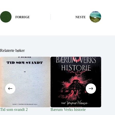
FORRIGE
NESTE
Relaterte bøker
Tid som svandt 2
Bærum Verks historie
Bærum –