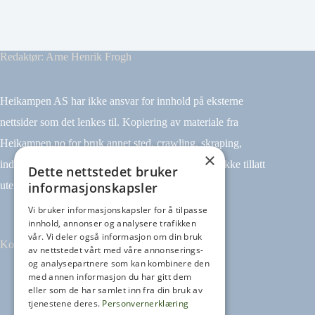
Redaktør: Arne Henrik Frogh
Heikampen AS har ikke ansvar for innhold på eksterne
nettsider som det lenkes til. Kopiering av materiale fra
Heikampen.no for bruk annet sted, crawling, skraping,
×
indeksering (for eksempel tekst og datamining) er ikke tillatt
Dette nettstedet bruker
informasjonskapsler
uten avtale.
Vi bruker informasjonskapsler for å tilpasse
innhold, annonser og analysere trafikken
vår. Vi deler også informasjon om din bruk
Kontakt
av nettstedet vårt med våre annonserings-
og analysepartnere som kan kombinere den
med annen informasjon du har gitt dem
Tilbakemeldinger
eller som de har samlet inn fra din bruk av
kontakt@heikampen.no
tjenestene deres.
Personvernerklæring