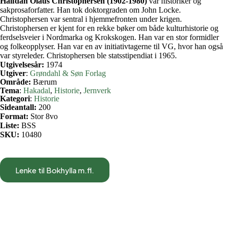
Halfdan Olaus Christophersen (1902-1980)
var historiker og
sakprosaforfatter. Han tok doktorgraden om John Locke.
Christophersen var sentral i hjemmefronten under krigen.
Christophersen er kjent for en rekke bøker om både kulturhistorie og
ferdselsveier i Nordmarka og Krokskogen. Han var en stor formidler
og folkeopplyser. Han var en av initiativtagerne til VG, hvor han også
var styreleder. Christophersen ble statsstipendiat i 1965.
Utgivelsesår:
1974
Utgiver
:
Grøndahl & Søn Forlag
Område:
Bærum
Tema
:
Hakadal
, 
Historie
, 
Jernverk
Kategori
:
Historie
Sideantall:
200
Format:
Stor 8vo
Liste:
BSS
SKU:
10480
Lenke til Bokhylla m.fl.