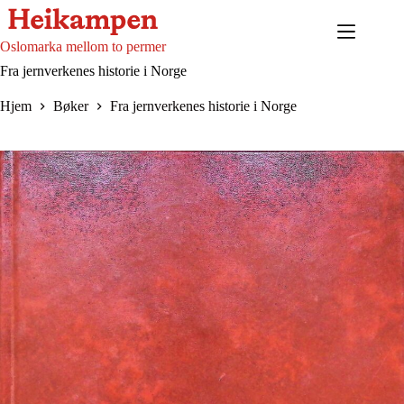
Hopp
til
innholdet
Oslomarka mellom to permer
Fra jernverkenes historie i Norge
Hjem
Bøker
Fra jernverkenes historie i Norge