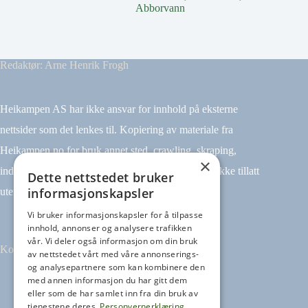
Abborvann
Redaktør: Arne Henrik Frogh
Heikampen AS har ikke ansvar for innhold på eksterne
nettsider som det lenkes til. Kopiering av materiale fra
Heikampen.no for bruk annet sted, crawling, skraping,
×
indeksering (for eksempel tekst og datamining) er ikke tillatt
Dette nettstedet bruker
informasjonskapsler
uten avtale.
Vi bruker informasjonskapsler for å tilpasse
innhold, annonser og analysere trafikken
vår. Vi deler også informasjon om din bruk
Kontakt
av nettstedet vårt med våre annonserings-
og analysepartnere som kan kombinere den
med annen informasjon du har gitt dem
Tilbakemeldinger
eller som de har samlet inn fra din bruk av
kontakt@heikampen.no
tjenestene deres.
Personvernerklæring