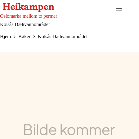
Hopp
til
innholdet
Oslomarka mellom to permer
Kolsås Dælivannområdet
Hjem
Bøker
Kolsås Dælivannområdet