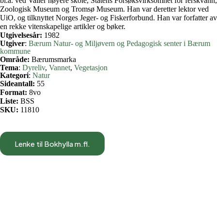
bl.a. ved Valler høyere skole, Statens Forsøksvirksomhet for ferskvann,
Zoologisk Museum og Tromsø Museum. Han var deretter lektor ved
UiO, og tilknyttet Norges Jeger- og Fiskerforbund. Han var forfatter av
en rekke vitenskapelige artikler og bøker.
Utgivelsesår:
1982
Utgiver
:
Bærum Natur- og Miljøvern og Pedagogisk senter i Bærum
kommune
Område:
Bærumsmarka
Tema
:
Dyreliv
, 
Vannet
, 
Vegetasjon
Kategori
:
Natur
Sideantall:
55
Format:
8vo
Liste:
BSS
SKU:
11810
Lenke til Bokhylla m.fl.