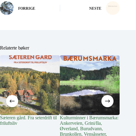
FORRIGE
NESTE
Relaterte bøker
Sæteren gård. Fra seterdrift til
Kulturminner i Bærumsmarka:
Bærums
friluftsliv
Ankerveien, Grini/Ila,
Øverland, Burudvann,
Brunkollen, Vensåsseter,