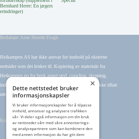
forfatterskap (supplement i
Special
(Bibliog
Bernhard Herre: En jægers
erindringer)
Redaktør: Arne Henrik Frogh
Heikampen AS har ikke ansvar for innhold på eksterne
nettsider som det lenkes til. Kopiering av materiale fra
Heikampen.no for bruk annet sted, crawling, skraping,
×
indeksering (for eksempel tekst og datamining) er ikke tillatt
Dette nettstedet bruker
informasjonskapsler
uten avtale.
Vi bruker informasjonskapsler for å tilpasse
innhold, annonser og analysere trafikken
vår. Vi deler også informasjon om din bruk
Kontakt
av nettstedet vårt med våre annonserings-
og analysepartnere som kan kombinere den
med annen informasjon du har gitt dem
Tilbakemeldinger