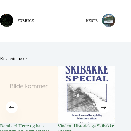
FORRIGE
NESTE
Relaterte bøker
Bernhard Herre og hans
Vindern Historielags Skibakke
Littera