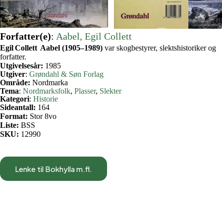
Forfatter(e)
:
Aabel, Egil Collett
Egil Collett Aabel (1905–1989)
var skogbestyrer, slektshistoriker og
forfatter.
Utgivelsesår:
1985
Utgiver
:
Grøndahl & Søn Forlag
Område:
Nordmarka
Tema
:
Nordmarksfolk
, 
Plasser
, 
Slekter
Kategori
:
Historie
Sideantall:
164
Format:
Stor 8vo
Liste:
BSS
SKU:
12990
Lenke til Bokhylla m.fl.