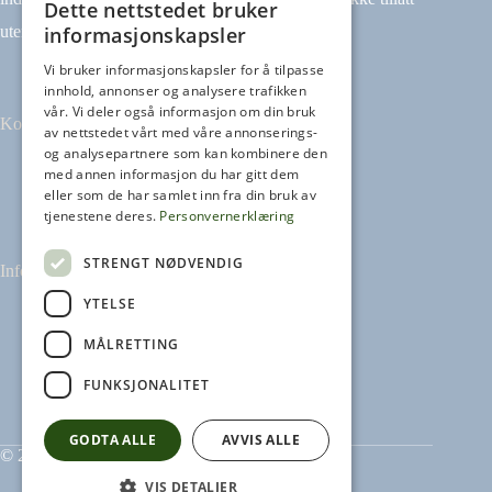
Dette nettstedet bruker
informasjonskapsler
uten avtale.
Vi bruker informasjonskapsler for å tilpasse
innhold, annonser og analysere trafikken
vår. Vi deler også informasjon om din bruk
Kontakt
av nettstedet vårt med våre annonserings-
og analysepartnere som kan kombinere den
med annen informasjon du har gitt dem
Tilbakemeldinger
eller som de har samlet inn fra din bruk av
kontakt@heikampen.no
tjenestene deres.
Personvernerklæring
STRENGT NØDVENDIG
Informasjon
YTELSE
Leseguide
Personvernerklæring
MÅLRETTING
Informasjonskapsler
FUNKSJONALITET
GODTA ALLE
AVVIS ALLE
© 2026 Heikampen AS
VIS DETALJER