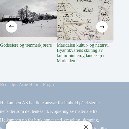
Godseiere og tømmerkjørere
Maridalen kultur- og natursti.
Registre
Byantikvarens skilting av
utvalgte
kulturminnerog landskap i
kommun
Maridalen
Redaktør: Arne Henrik Frogh
Heikampen AS har ikke ansvar for innhold på eksterne
nettsider som det lenkes til. Kopiering av materiale fra
Heikampen.no for bruk annet sted, crawling, skraping,
×
indeksering (for eksempel tekst og datamining) er ikke tillatt