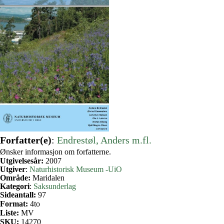
Forfatter(e)
:
Endrestøl, Anders m.fl.
Ønsker informasjon om forfatterne.
Utgivelsesår:
2007
Utgiver
:
Naturhistorisk Museum -UiO
Område:
Maridalen
Kategori
:
Saksunderlag
Sideantall:
97
Format:
4to
Liste:
MV
SKU:
14270