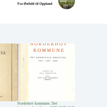
Fra Østfold til Oppland
Norderhov kommune. Det
Krokskogen i gamle 