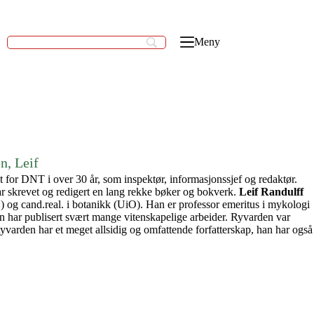
Meny
n, Leif
 for DNT i over 30 år, som inspektør, informasjonssjef og redaktør.
ar skrevet og redigert en lang rekke bøker og bokverk.
Leif Randulff
) og cand.real. i botanikk (UiO). Han er professor emeritus i mykologi
en har publisert svært mange vitenskapelige arbeider. Ryvarden var
varden har et meget allsidig og omfattende forfatterskap, han har også