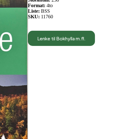
Format:
4to
Liste:
BSS
SKU:
11760
Lenke til Bokhylla m.fl.