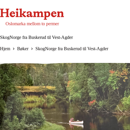
Hopp
til
innholdet
Oslomarka mellom to permer
SkogNorge fra Buskerud til Vest-Agder
Hjem
Bøker
SkogNorge fra Buskerud til Vest-Agder