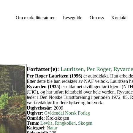
Om markalitteraturen
Leseguide
Om oss
Kontakt
Forfatter(e)
:
Lauritzen, Per Roger
, 
Ryvarde
Per Roger Lauritzen (1956)
er autodidakt. Han arbeidet
Etter dette ble han redaktør av NAF veibok. Lauritzen h
Ryvarden (1935)
er utdannet sivilingeniør i kjemi (NTH
(UiO), og har utført feltarbeid over hele verden. Ryvard
leder i Den Norske Turistforening i perioden 1972–85. Ry
vært redaktør for flere bøker og bokverk.
Utgivelsesår:
2009
Utgiver
:
Gyldendal Norsk Forlag
Område:
Krokskogen
Tema
:
Løvlia
, 
Ringkollen
, 
Skogen
Kategori
:
Natur
Sideantall:
238