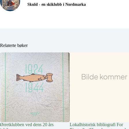
Skuld - en skiklubb i Nordmarka
Relaterte bøker
Ørretklubben ved dens 20 års
Lokalhistorisk bibliografi For