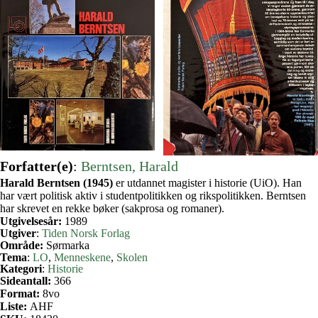
Forfatter(e)
:
Berntsen, Harald
Harald Berntsen (1945)
er utdannet magister i historie (UiO). Han
har vært politisk aktiv i studentpolitikken og rikspolitikken. Berntsen
har skrevet en rekke bøker (sakprosa og romaner).
Utgivelsesår:
1989
Utgiver
:
Tiden Norsk Forlag
Område:
Sørmarka
Tema
:
LO
, 
Menneskene
, 
Skolen
Kategori
:
Historie
Sideantall:
366
Format:
8vo
Liste:
AHF