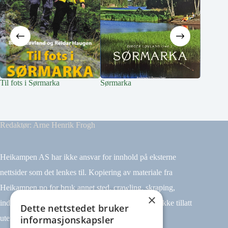
Til fots i Sørmarka
Sørmarka
Redaktør: Arne Henrik Frogh
Heikampen AS har ikke ansvar for innhold på eksterne
nettsider som det lenkes til. Kopiering av materiale fra
Heikampen.no for bruk annet sted, crawling, skraping,
×
indeksering (for eksempel tekst og datamining) er ikke tillatt
Dette nettstedet bruker
informasjonskapsler
uten avtale.