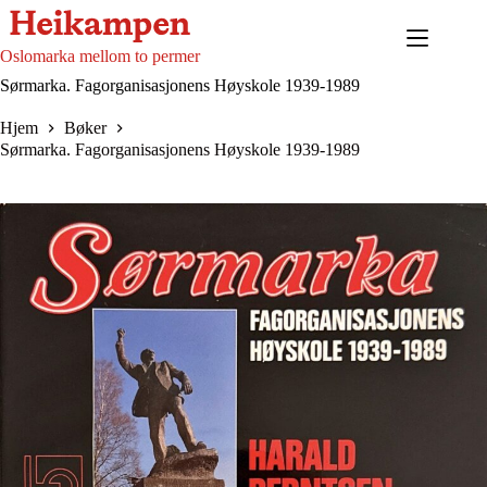
Hopp
til
innholdet
Oslomarka mellom to permer
Sørmarka. Fagorganisasjonens Høyskole 1939-1989
Hjem
Bøker
Sørmarka. Fagorganisasjonens Høyskole 1939-1989