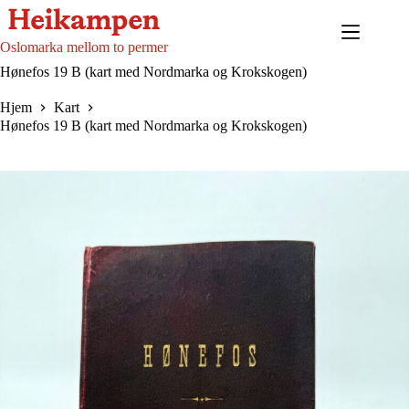
Hopp
til
innholdet
Oslomarka mellom to permer
Hønefos 19 B (kart med Nordmarka og Krokskogen)
Hjem
Kart
Hønefos 19 B (kart med Nordmarka og Krokskogen)