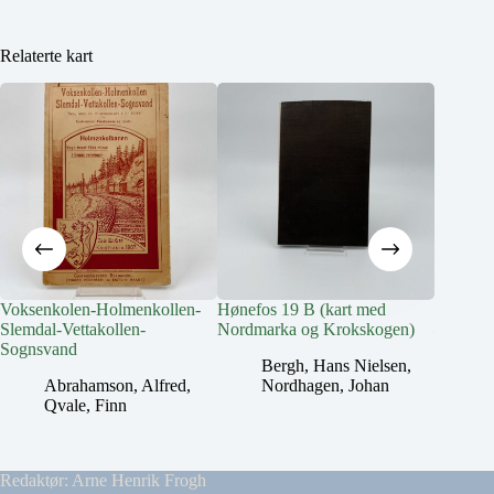
Relaterte kart
Voksenkolen-Holmenkollen-
Hønefos 19 B (kart med
Fire lø
Slemdal-Vettakollen-
Nordmarka og Krokskogen)
– Bæru
Sognsvand
Kroksko
Bergh, Hans Nielsen
,
Abrahamson, Alfred
,
Nordhagen, Johan
B
Qvale, Finn
Redaktør: Arne Henrik Frogh