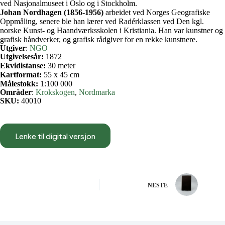
ved Nasjonalmuseet i Oslo og i Stockholm.
Johan Nordhagen (1856-1956)
arbeidet ved Norges Geografiske
Oppmåling, senere ble han lærer ved Radérklassen ved Den kgl.
norske Kunst- og Haandværksskolen i Kristiania. Han var kunstner og
grafisk håndverker, og grafisk rådgiver for en rekke kunstnere.
Utgiver
:
NGO
Utgivelsesår:
1872
Ekvidistanse:
30 meter
Kartformat:
55 x 45 cm
Målestokk:
1:100 000
Områder
:
Krokskogen
, 
Nordmarka
SKU:
40010
Lenke til digital versjon
NESTE