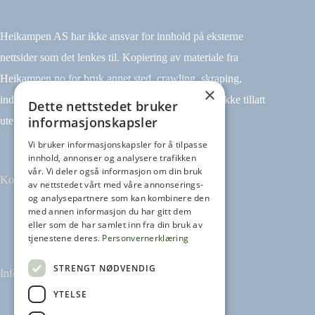
Heikampen AS har ikke ansvar for innhold på eksterne
nettsider som det lenkes til. Kopiering av materiale fra
Heikampen.no for bruk annet sted, crawling, skraping,
×
indeksering (for eksempel tekst og datamining) er ikke tillatt
Dette nettstedet bruker
informasjonskapsler
uten avtale.
Vi bruker informasjonskapsler for å tilpasse
innhold, annonser og analysere trafikken
vår. Vi deler også informasjon om din bruk
Kontakt
av nettstedet vårt med våre annonserings-
og analysepartnere som kan kombinere den
med annen informasjon du har gitt dem
Tilbakemeldinger
eller som de har samlet inn fra din bruk av
kontakt@heikampen.no
tjenestene deres.
Personvernerklæring
STRENGT NØDVENDIG
Informasjon
YTELSE
Leseguide