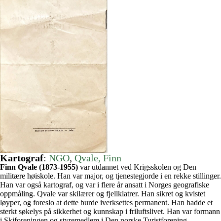
Kartograf
:
NGO
, 
Qvale, Finn
Finn Qvale (1873-1955)
var utdannet ved Krigsskolen og Den
militære høiskole. Han var major, og tjenestegjorde i en rekke stillinger.
Han var også kartograf, og var i flere år ansatt i Norges geografiske
oppmåling. Qvale var skilærer og fjellklatrer. Han sikret og kvistet
løyper, og foreslo at dette burde iverksettes permanent. Han hadde et
sterkt søkelys på sikkerhet og kunnskap i friluftslivet. Han var formann
i Skiforeningen og styremedlem i Den norske Turistforening.