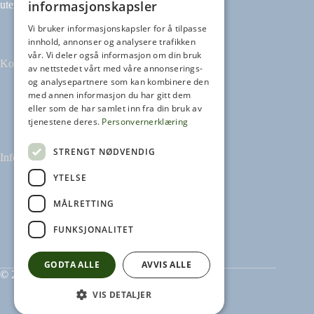
informasjonskapsler
uten avtale.
Vi bruker informasjonskapsler for å tilpasse
innhold, annonser og analysere trafikken
vår. Vi deler også informasjon om din bruk
Kontakt
av nettstedet vårt med våre annonserings-
og analysepartnere som kan kombinere den
med annen informasjon du har gitt dem
Tilbakemeldinger
eller som de har samlet inn fra din bruk av
kontakt@heikampen.no
tjenestene deres.
Personvernerklæring
STRENGT NØDVENDIG
Informasjon
YTELSE
Leseguide
Personvernerklæring
MÅLRETTING
Informasjonskapsler
FUNKSJONALITET
GODTA ALLE
AVVIS ALLE
© 2026 Heikampen AS
VIS DETALJER