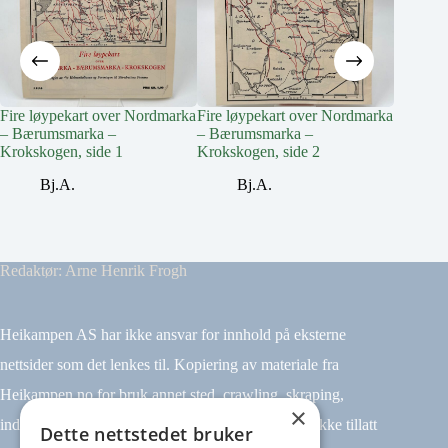
Fire løypekart over Nordmarka
Fire løypekart over Nordmarka
Kart ov
– Bærumsmarka –
– Bærumsmarka –
veiledni
Krokskogen, side 1
Krokskogen, side 2
N
Bj.A.
Bj.A.
Redaktør: Arne Henrik Frogh
Heikampen AS har ikke ansvar for innhold på eksterne
nettsider som det lenkes til. Kopiering av materiale fra
Heikampen.no for bruk annet sted, crawling, skraping,
×
indeksering (for eksempel tekst og datamining) er ikke tillatt
Dette nettstedet bruker