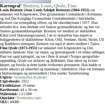
Kartograf
:
Bentzen, Louis
, 
Qvale, Finn
Louis Bentzen (Jean Louis Adolph Bentzen) (1864-1952)
var
utdannet ved Krigsskolen, Den gymnastiske Centralskole i Kristiania
og ved Det Kungliga Gymnastiske Centralinstitutet i Stockholm.
Bentzen var vernepliktig offiser, og ble oberstløytnant i 1917. Han
arbeidet bl.a. som direktør ved Statens gymnastikkskole, og han var
Statens gymnastikkinspektør. Bentzen var medlem av skiklubben
Kikut (ved Skjennungsvannet). I de to skikartene han tegnet er
beliggenheten til skiklubbene: Kikut, Odd, Verdane, Skuld, Skrim, Ull
og Rødkleiva inntegnet. Bentzen var også et aktivt medlem i Tjalve.
Finn Qvale (1873-1955)
var utdannet ved Krigsskolen og Den
militære høiskole. Han var major, og tjenestegjorde i en rekke stillinger.
Han var også kartograf, og var i flere år ansatt i Norges geografiske
oppmåling. Qvale var skilærer og fjellklatrer. Han sikret og kvistet
løyper, og foreslo at dette burde iverksettes permanent. Han hadde et
sterkt søkelys på sikkerhet og kunnskap i friluftslivet. Han var formann
i Skiforeningen og styremedlem i Den norske Turistforening.
Utgiver
:
Voxenkollen Kurhotel
Utgivelsesår:
1912
Ekvidistanse:
10 meter
Kartformat:
44 x 56 cm
Målestokk:
1:15 000
Områder
:
Nordmarka (sør)
SKU:
40080