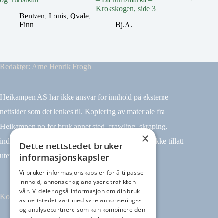
Krokskogen, side 3
Kroksko
Bentzen, Louis
,
Qvale,
Finn
Bj.A.
B
Redaktør: Arne Henrik Frogh
Heikampen AS har ikke ansvar for innhold på eksterne
nettsider som det lenkes til. Kopiering av materiale fra
Heikampen.no for bruk annet sted, crawling, skraping,
×
indeksering (for eksempel tekst og datamining) er ikke tillatt
Dette nettstedet bruker
informasjonskapsler
uten avtale.
Vi bruker informasjonskapsler for å tilpasse
innhold, annonser og analysere trafikken
vår. Vi deler også informasjon om din bruk
Kontakt
av nettstedet vårt med våre annonserings-
og analysepartnere som kan kombinere den