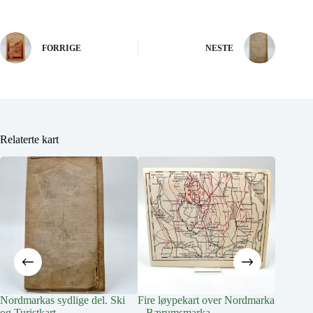
FORRIGE
NESTE
Relaterte kart
Nordmarkas sydlige del. Ski
Fire løypekart over Nordmarka
Fire lø
og Turistkart
– Bærumsmarka –
– Bæru