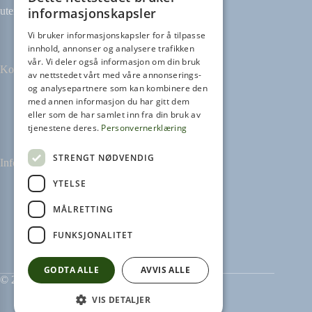
informasjonskapsler
uten avtale.
Vi bruker informasjonskapsler for å tilpasse
innhold, annonser og analysere trafikken
vår. Vi deler også informasjon om din bruk
Kontakt
av nettstedet vårt med våre annonserings-
og analysepartnere som kan kombinere den
med annen informasjon du har gitt dem
Tilbakemeldinger
eller som de har samlet inn fra din bruk av
kontakt@heikampen.no
tjenestene deres.
Personvernerklæring
STRENGT NØDVENDIG
Informasjon
YTELSE
Leseguide
Personvernerklæring
MÅLRETTING
Informasjonskapsler
FUNKSJONALITET
GODTA ALLE
AVVIS ALLE
© 2026 Heikampen AS
VIS DETALJER