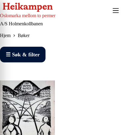
Hopp
til
innholdet
Oslomarka mellom to permer
A/S Holmenkollbanen
Hjem
Bøker
☰ Søk & filter