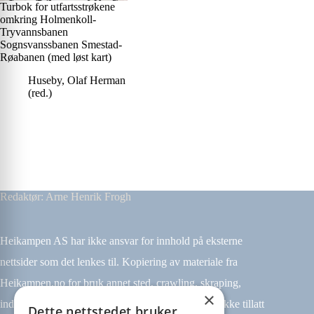
Turbok for utfartsstrøkene
omkring Holmenkoll-
Tryvannsbanen
Sognsvanssbanen Smestad-
Røabanen (med løst kart)
Huseby, Olaf Herman
(red.)
Redaktør: Arne Henrik Frogh
Heikampen AS har ikke ansvar for innhold på eksterne
nettsider som det lenkes til. Kopiering av materiale fra
Heikampen.no for bruk annet sted, crawling, skraping,
×
indeksering (for eksempel tekst og datamining) er ikke tillatt
Dette nettstedet bruker