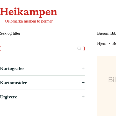
Hopp
til
innholdet
Oslomarka mellom to permer
Søk og filter
Bærum Bibl
Hjem
B
+
Kartografer
+
Kartområder
+
Utgivere