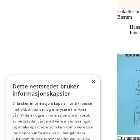
Lokalhistor
Bærum
Hans
Inger
×
Dette nettstedet bruker
informasjonskapsler
Vi bruker informasjonskapsler for å tilpasse
innhold, annonser og analysere trafikken
vår. Vi deler også informasjon om din bruk
av nettstedet vårt med våre annonserings-
og analysepartnere som kan kombinere den
med annen informasjon du har gitt dem
Husmannspl
eller som de har samlet inn fra din bruk av