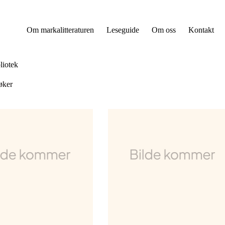
Om markalitteraturen
Leseguide
Om oss
Kontakt
iotek
øker