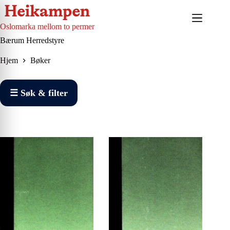
Hopp
til
innholdet
Oslomarka mellom to permer
Bærum Herredstyre
Hjem
Bøker
☰ Søk & filter