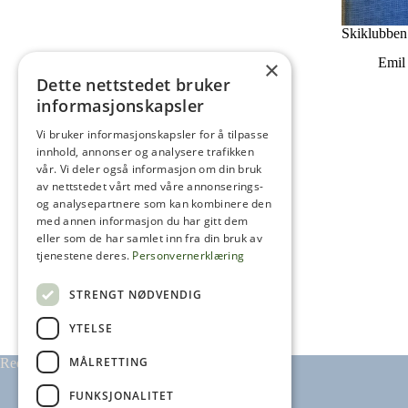
Skiklubbe
Emil
×
Dette nettstedet bruker
informasjonskapsler
Vi bruker informasjonskapsler for å tilpasse
innhold, annonser og analysere trafikken
vår. Vi deler også informasjon om din bruk
av nettstedet vårt med våre annonserings-
og analysepartnere som kan kombinere den
med annen informasjon du har gitt dem
eller som de har samlet inn fra din bruk av
tjenestene deres.
Personvernerklæring
STRENGT NØDVENDIG
YTELSE
MÅLRETTING
Redaktør: Arne Henrik Frogh
FUNKSJONALITET