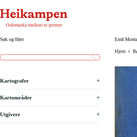
Hopp
til
innholdet
Oslomarka mellom to permer
Søk og filter
Emil Mostu
Hjem
B
+
Kartografer
+
Kartområder
+
Utgivere