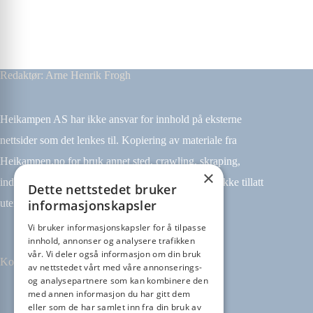
Redaktør: Arne Henrik Frogh
Heikampen AS har ikke ansvar for innhold på eksterne
nettsider som det lenkes til. Kopiering av materiale fra
Heikampen.no for bruk annet sted, crawling, skraping,
×
indeksering (for eksempel tekst og datamining) er ikke tillatt
Dette nettstedet bruker
informasjonskapsler
uten avtale.
Vi bruker informasjonskapsler for å tilpasse
innhold, annonser og analysere trafikken
vår. Vi deler også informasjon om din bruk
Kontakt
av nettstedet vårt med våre annonserings-
og analysepartnere som kan kombinere den
med annen informasjon du har gitt dem
Tilbakemeldinger
eller som de har samlet inn fra din bruk av
kontakt@heikampen.no