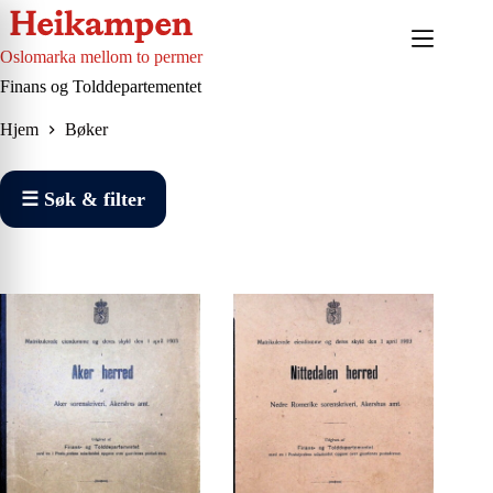
Hopp
til
innholdet
Oslomarka mellom to permer
Finans og Tolddepartementet
Hjem
Bøker
☰ Søk & filter