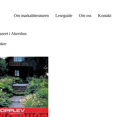
Om markalitteraturen
Leseguide
Om oss
Kontakt
seet i Akershus
øker