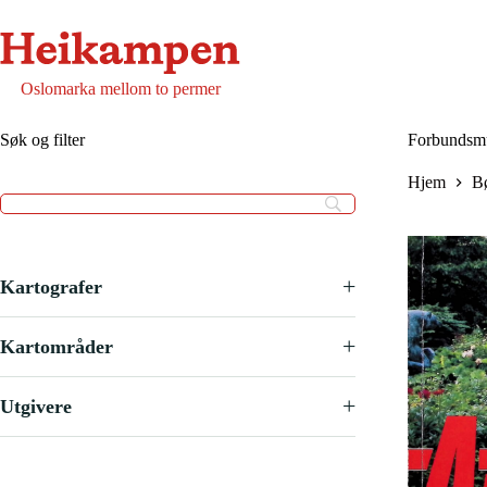
Hopp
til
innholdet
Oslomarka mellom to permer
Søk og filter
Forbundsmu
Hjem
B
+
Kartografer
+
Kartområder
+
Utgivere