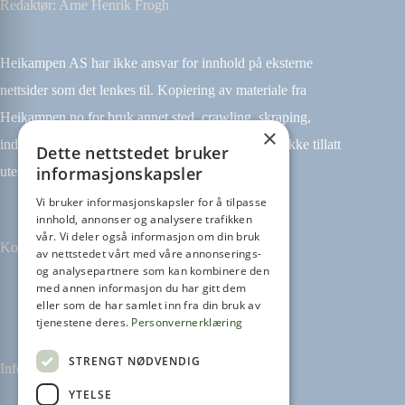
Redaktør: Arne Henrik Frogh
Heikampen AS har ikke ansvar for innhold på eksterne
nettsider som det lenkes til. Kopiering av materiale fra
Heikampen.no for bruk annet sted, crawling, skraping,
×
indeksering (for eksempel tekst og datamining) er ikke tillatt
Dette nettstedet bruker
informasjonskapsler
uten avtale.
Vi bruker informasjonskapsler for å tilpasse
innhold, annonser og analysere trafikken
vår. Vi deler også informasjon om din bruk
Kontakt
av nettstedet vårt med våre annonserings-
og analysepartnere som kan kombinere den
med annen informasjon du har gitt dem
Tilbakemeldinger
eller som de har samlet inn fra din bruk av
kontakt@heikampen.no
tjenestene deres.
Personvernerklæring
STRENGT NØDVENDIG
Informasjon
YTELSE