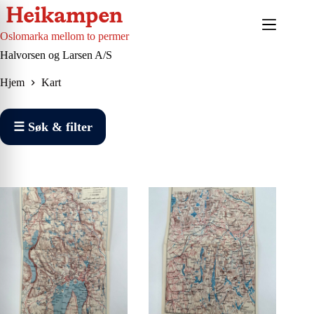
Hopp
til
innholdet
Oslomarka mellom to permer
Halvorsen og Larsen A/S
Hjem
Kart
☰ Søk & filter