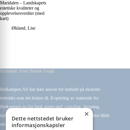
Maridalen – Landskapets
estetiske kvaliteter og
opplevelsesverdier (med
kart)
Økland, Lise
Redaktør: Arne Henrik Frogh
Heikampen AS har ikke ansvar for innhold på eksterne
nettsider som det lenkes til. Kopiering av materiale fra
Heikampen.no for bruk annet sted, crawling, skraping,
×
indeksering (for eksempel tekst og datamining) er ikke tillatt
Dette nettstedet bruker
informasjonskapsler
uten avtale.