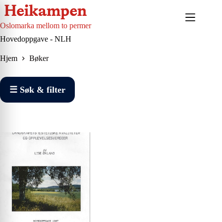
Hopp
til
innholdet
Oslomarka mellom to permer
Hovedoppgave - NLH
Hjem
Bøker
☰ Søk & filter