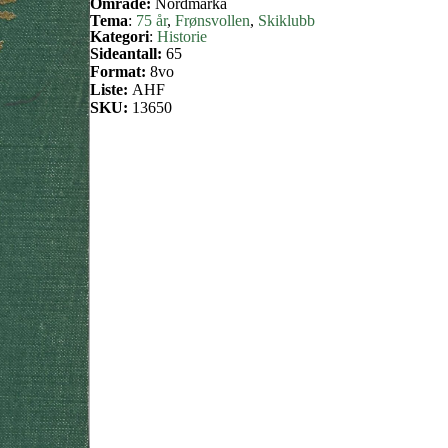
Område:
Nordmarka
Tema
:
75 år
, 
Frønsvollen
, 
Skiklubb
Kategori
:
Historie
Sideantall:
65
Format:
8vo
Liste:
AHF
SKU:
13650