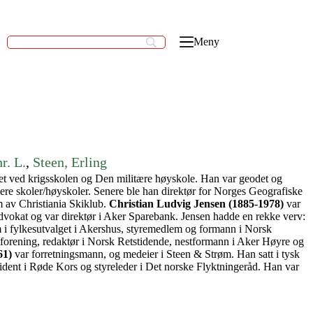
Meny
r. L.
, 
Steen, Erling
t ved krigsskolen og Den militære høyskole. Han var geodet og
lere skoler/høyskoler. Senere ble han direktør for Norges Geografiske
av Christiania Skiklub.
Christian Ludvig Jensen (1885-1978)
var
advokat og var direktør i Aker Sparebank. Jensen hadde en rekke verv:
 i fylkesutvalget i Akershus, styremedlem og formann i Norsk
orening, redaktør i Norsk Retstidende, nestformann i Aker Høyre og
61)
var forretningsmann, og medeier i Steen & Strøm. Han satt i tysk
ident i Røde Kors og styreleder i Det norske Flyktningeråd. Han var