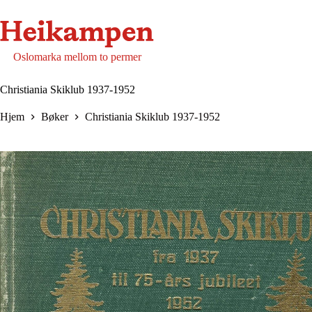
Hopp
til
innholdet
Oslomarka mellom to permer
Christiania Skiklub 1937-1952
Hjem
Bøker
Christiania Skiklub 1937-1952