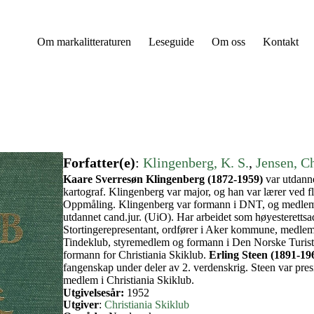
Om markalitteraturen
Leseguide
Om oss
Kontakt
Forfatter(e)
:
Klingenberg, K. S.
, 
Jensen, Ch
Kaare Sverresøn Klingenberg (1872-1959)
var utdanne
kartograf. Klingenberg var major, og han var lærer ved f
Oppmåling. Klingenberg var formann i DNT, og medlem 
utdannet cand.jur. (UiO). Har arbeidet som høyesteretts
Stortingerepresentant, ordfører i Aker kommune, medlem
Tindeklub, styremedlem og formann i Den Norske Turistf
formann for Christiania Skiklub.
Erling Steen (1891-19
fangenskap under deler av 2. verdenskrig. Steen var pres
medlem i Christiania Skiklub.
Utgivelsesår:
1952
Utgiver
:
Christiania Skiklub