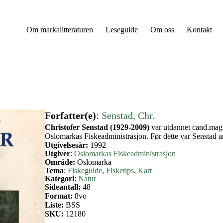
Om markalitteraturen
Leseguide
Om oss
Kontakt
Forfatter(e)
:
Senstad, Chr.
Christofer Senstad (1929-2009)
var utdannet cand.mag. 
Oslomarkas Fiskeadministrasjon. Før dette var Senstad ans
Utgivelsesår:
1992
Utgiver
:
Oslomarkas Fiskeadministrasjon
Område:
Oslomarka
Tema
:
Fiskeguide
, 
Fisketips
, 
Kart
Kategori
:
Natur
Sideantall:
48
Format:
8vo
Liste:
BSS
SKU:
12180