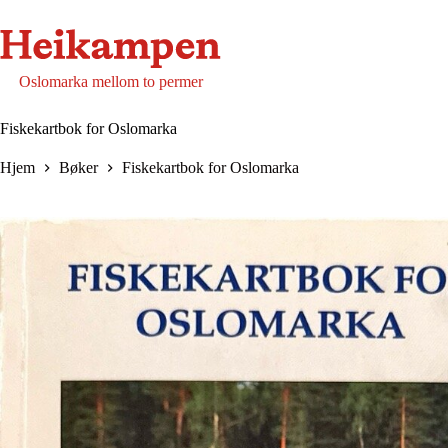
Hopp
til
innholdet
Oslomarka mellom to permer
Fiskekartbok for Oslomarka
Hjem
Bøker
Fiskekartbok for Oslomarka