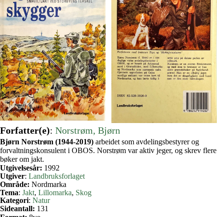
Forfatter(e)
:
Norstrøm, Bjørn
Bjørn Norstrøm (1944-2019)
arbeidet som avdelingsbestyrer og
forvaltningskonsulent i OBOS. Norstrøm var aktiv jeger, og skrev flere
bøker om jakt.
Utgivelsesår:
1992
Utgiver
:
Landbruksforlaget
Område:
Nordmarka
Tema
:
Jakt
, 
Lillomarka
, 
Skog
Kategori
:
Natur
Sideantall:
131