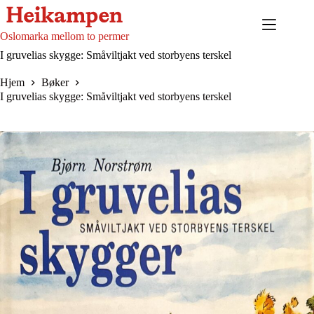
Hopp
til
innholdet
Oslomarka mellom to permer
I gruvelias skygge: Småviltjakt ved storbyens terskel
Hjem
Bøker
I gruvelias skygge: Småviltjakt ved storbyens terskel