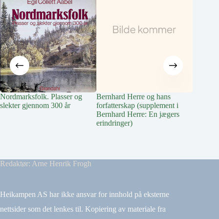
Nordmarksfolk. Plasser og
Bernhard Herre og hans
Vindern 
slekter gjennom 300 år
forfatterskap (supplement i
Special
Bernhard Herre: En jægers
erindringer)
Redaktør: Arne Henrik Frogh
Heikampen AS har ikke ansvar for innhold på eksterne
nettsider som det lenkes til. Kopiering av materiale fra