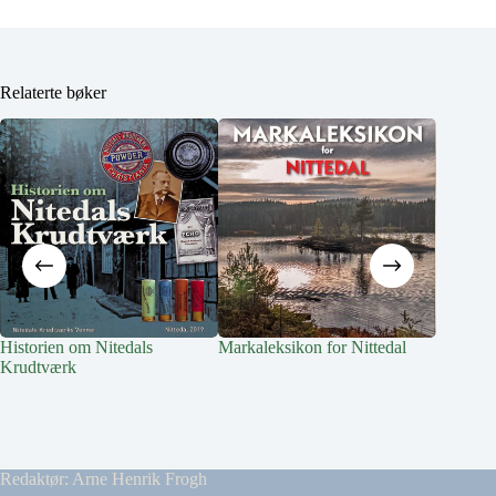
Relaterte bøker
Historien om Nitedals
Markaleksikon for Nittedal
Lilloma
Krudtværk
Redaktør: Arne Henrik Frogh