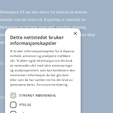
Heikampen AS har ikke ansvar for innhold på eksterne
nettsider som det lenkes til. Kopiering av materiale fra
Heikampen.no for bruk annet sted, crawling, skraping,
×
indeksering (for eksempel tekst og datamining) er ikke tillatt
Dette nettstedet bruker
informasjonskapsler
uten avtale.
Vi bruker informasjonskapsler for å tilpasse
innhold, annonser og analysere trafikken
vår. Vi deler også informasjon om din bruk
Kontakt
av nettstedet vårt med våre annonserings-
og analysepartnere som kan kombinere den
med annen informasjon du har gitt dem
Tilbakemeldinger
eller som de har samlet inn fra din bruk av
kontakt@heikampen.no
tjenestene deres.
Personvernerklæring
STRENGT NØDVENDIG
Informasjon
YTELSE
Leseguide