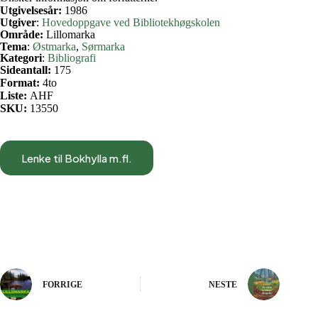
Utgivelsesår:
1986
Utgiver
:
Hovedoppgave ved Bibliotekhøgskolen
Område:
Lillomarka
Tema
:
Østmarka
, 
Sørmarka
Kategori
:
Bibliografi
Sideantall:
175
Format:
4to
Liste:
AHF
SKU:
13550
Lenke til Bokhylla m.fl.
FORRIGE
NESTE