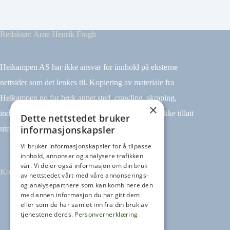
Redaktør: Arne Henrik Frogh
Heikampen AS har ikke ansvar for innhold på eksterne
nettsider som det lenkes til. Kopiering av materiale fra
Heikampen.no for bruk annet sted, crawling, skraping,
×
indeksering (for eksempel tekst og datamining) er ikke tillatt
Dette nettstedet bruker
informasjonskapsler
uten avtale.
Vi bruker informasjonskapsler for å tilpasse
innhold, annonser og analysere trafikken
vår. Vi deler også informasjon om din bruk
Kontakt
av nettstedet vårt med våre annonserings-
og analysepartnere som kan kombinere den
med annen informasjon du har gitt dem
Tilbakemeldinger
eller som de har samlet inn fra din bruk av
kontakt@heikampen.no
tjenestene deres.
Personvernerklæring