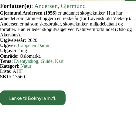
Forfatter(e)
:
Andersen, Gjermund
Gjermund Andersen (1956)
er utdannet skogtekniker. Han har
arbeidet som tømmerhogger i en rekke år (for Løvenskiold Vækerø).
Andersen er nå som skogbruker, skogtekniker, miljødebattant og
forfatter. Han er leder skogutvalget ved Naturvernforbundet (Oslo og
Akershus).
Utgivelsesår:
2020
Utgiver
:
Cappelen Damm
Utgave:
2 utg.
Område:
Oslomarka
Tema
:
Eventyrskog
, 
Guide
, 
Kart
Kategori
:
Natur
Liste:
AHF
SKU:
13560
Lenke til Bokhylla m.fl.