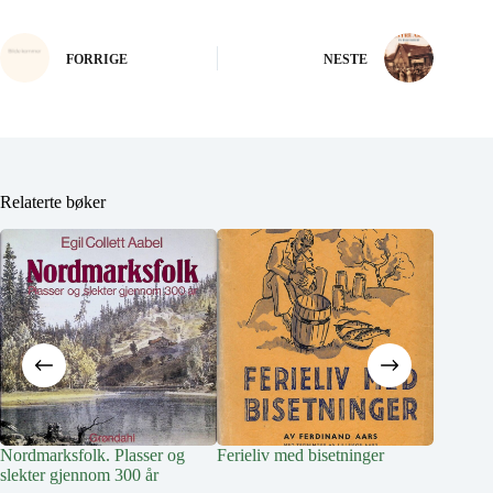
FORRIGE
NESTE
Relaterte bøker
Nordmarksfolk. Plasser og
Ferieliv med bisetninger
Livet på
slekter gjennom 300 år