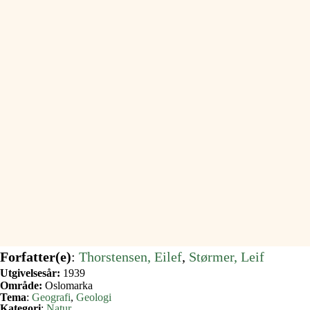
Forfatter(e)
:
Thorstensen, Eilef
, 
Størmer, Leif
Utgivelsesår:
1939
Område:
Oslomarka
Tema
:
Geografi
, 
Geologi
Kategori
:
Natur