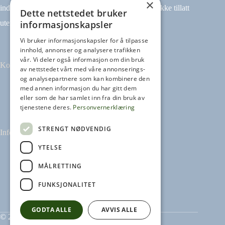
×
indeksering (for eksempel tekst og datamining) er ikke tillatt
Dette nettstedet bruker
informasjonskapsler
uten avtale.
Vi bruker informasjonskapsler for å tilpasse
innhold, annonser og analysere trafikken
vår. Vi deler også informasjon om din bruk
Kontakt
av nettstedet vårt med våre annonserings-
og analysepartnere som kan kombinere den
med annen informasjon du har gitt dem
Tilbakemeldinger
eller som de har samlet inn fra din bruk av
kontakt@heikampen.no
tjenestene deres.
Personvernerklæring
STRENGT NØDVENDIG
Informasjon
YTELSE
Leseguide
Personvernerklæring
MÅLRETTING
Informasjonskapsler
FUNKSJONALITET
GODTA ALLE
AVVIS ALLE
© 2026 Heikampen AS