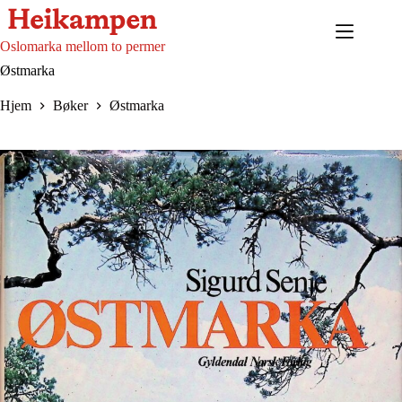
Hopp
til
innholdet
Oslomarka mellom to permer
Østmarka
Hjem
Bøker
Østmarka