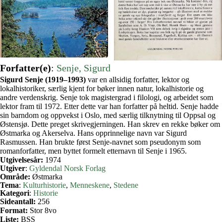
Forfatter(e)
:
Senje, Sigurd
Sigurd Senje (1919–1993)
var en allsidig forfatter, lektor og
lokalhistoriker, særlig kjent for bøker innen natur, lokalhistorie og
andre verdenskrig. Senje tok magistergrad i filologi, og arbeidet som
lektor fram til 1972. Etter dette var han forfatter på heltid. Senje hadde
sin barndom og oppvekst i Oslo, med særlig tilknytning til Oppsal og
Østensjø. Dette preget skrivegjerningen. Han skrev en rekke bøker om
Østmarka og Akerselva. Hans opprinnelige navn var Sigurd
Rasmussen. Han brukte først Senje-navnet som pseudonym som
romanforfatter, men byttet formelt etternavn til Senje i 1965.
Utgivelsesår:
1974
Utgiver
:
Gyldendal Norsk Forlag
Område:
Østmarka
Tema
:
Kulturhistorie
, 
Menneskene
, 
Stedene
Kategori
:
Historie
Sideantall:
256
Format:
Stor 8vo
Liste:
BSS