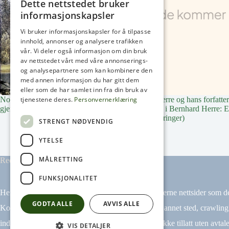
Dette nettstedet bruker
informasjonskapsler
Vi bruker informasjonskapsler for å tilpasse
innhold, annonser og analysere trafikken
vår. Vi deler også informasjon om din bruk
av nettstedet vårt med våre annonserings-
og analysepartnere som kan kombinere den
med annen informasjon du har gitt dem
eller som de har samlet inn fra din bruk av
Nordmarksfolk. Plasser og slekter
Bernhard Herre og hans forfatte
tjenestene deres.
Personvernerklæring
gjennom 300 år
(supplement i Bernhard Herre: 
jægers erindringer)
STRENGT NØDVENDIG
YTELSE
MÅLRETTING
Redaktør: Arne Henrik Frogh
FUNKSJONALITET
Heikampen AS har ikke ansvar for innhold på eksterne nettsider som det
GODTA ALLE
AVVIS ALLE
Kopiering av materiale fra Heikampen.no for bruk annet sted, crawling
indeksering (for eksempel tekst og datamining) er ikke tillatt uten avtale
VIS DETALJER