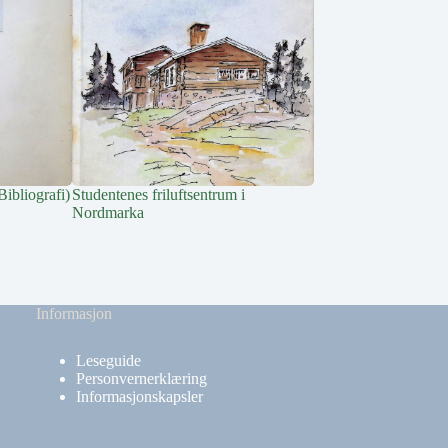
ibliografi)
Studentenes friluftsentrum i
Historien om Jensru
Nordmarka
husmannsplass som fo
Informasjon
Leseguide
Personvernerklæring
Informasjonskapsler