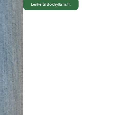
Lenke til Bokhylla m.fl.