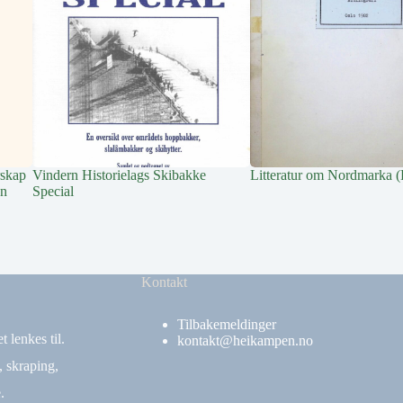
rskap
Vindern Historielags Skibakke
Litteratur om Nordmarka (B
En
Special
Kontakt
Tilbakemeldinger
 lenkes til.
kontakt@heikampen.no
, skraping,
.