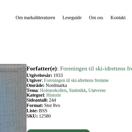
Om markalitteraturen
Leseguide
Om oss
Kontakt
Forfatter(e)
:
Foreningen til ski-idrettens 
Utgivelsesår:
1933
Utgiver
:
Foreningen til ski-idrettens fremme
Område:
Nordmarka
Tema
:
Holmenkollen
, 
Statistikk
, 
Utøverne
Kategori
:
Historie
Sideantall:
244
Format:
Stor 8vo
Liste:
BSS
SKU:
12580