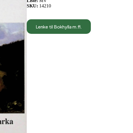
Liste:
MV
SKU:
14210
Lenke til Bokhylla m.fl.