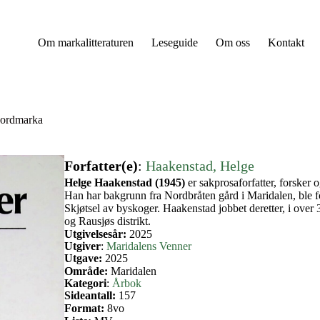
Om markalitteraturen
Leseguide
Om oss
Kontakt
 Nordmarka
Forfatter(e)
:
Haakenstad, Helge
Helge Haakenstad (1945)
er sakprosaforfatter, forsker 
Han har bakgrunn fra Nordbråten gård i Maridalen, ble 
Skjøtsel av byskoger. Haakenstad jobbet deretter, i ove
og Rausjøs distrikt.
Utgivelsesår:
2025
Utgiver
:
Maridalens Venner
Utgave:
2025
Område:
Maridalen
Kategori
:
Årbok
Sideantall:
157
Format:
8vo