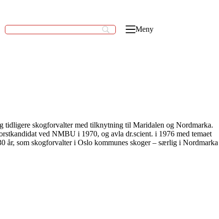
Meny
og tidligere skogforvalter med tilknytning til Maridalen og Nordmarka.
forstkandidat ved NMBU i 1970, og avla dr.scient. i 1976 med temaet
r 30 år, som skogforvalter i Oslo kommunes skoger – særlig i Nordmarka