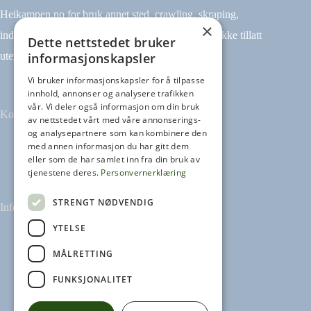
Heikampen.no for bruk annet sted, crawling, skraping,
×
indeksering (for eksempel tekst og datamining) er ikke tillatt
Dette nettstedet bruker
informasjonskapsler
uten avtale.
Vi bruker informasjonskapsler for å tilpasse
innhold, annonser og analysere trafikken
vår. Vi deler også informasjon om din bruk
Kontakt
av nettstedet vårt med våre annonserings-
og analysepartnere som kan kombinere den
med annen informasjon du har gitt dem
Tilbakemeldinger
eller som de har samlet inn fra din bruk av
kontakt@heikampen.no
tjenestene deres.
Personvernerklæring
STRENGT NØDVENDIG
Informasjon
YTELSE
Leseguide
Personvernerklæring
MÅLRETTING
Informasjonskapsler
FUNKSJONALITET