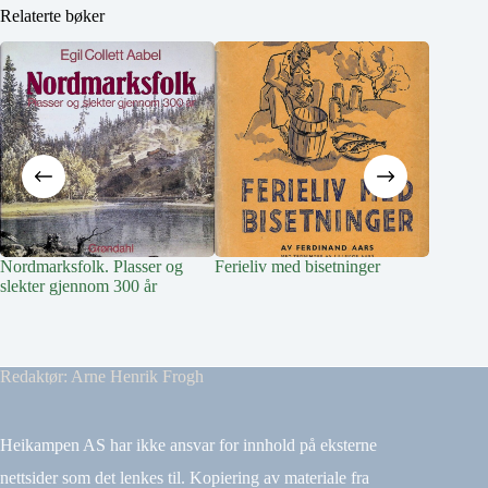
Relaterte bøker
Nordmarksfolk. Plasser og
Ferieliv med bisetninger
Livet på
slekter gjennom 300 år
Redaktør: Arne Henrik Frogh
Heikampen AS har ikke ansvar for innhold på eksterne
nettsider som det lenkes til. Kopiering av materiale fra