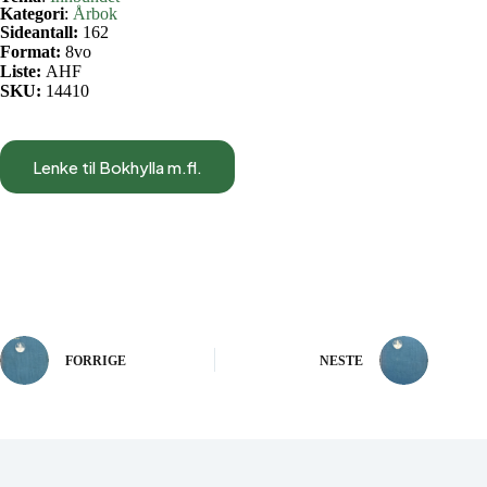
Kategori
:
Årbok
Sideantall:
162
Format:
8vo
Liste:
AHF
SKU:
14410
Lenke til Bokhylla m.fl.
FORRIGE
NESTE