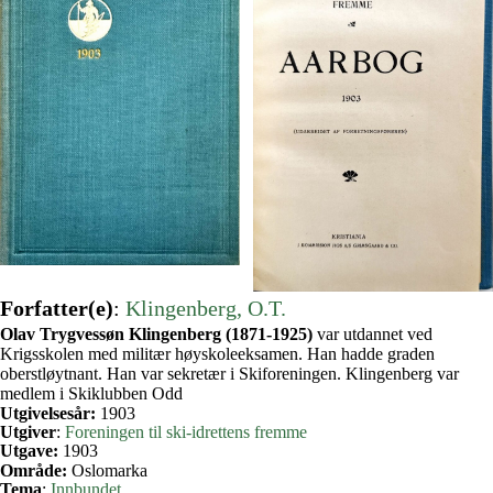
Forfatter(e)
:
Klingenberg, O.T.
Olav Trygvessøn Klingenberg (1871-1925)
var utdannet ved
Krigsskolen med militær høyskoleeksamen. Han hadde graden
oberstløytnant. Han var sekretær i Skiforeningen. Klingenberg var
medlem i Skiklubben Odd
Utgivelsesår:
1903
Utgiver
:
Foreningen til ski-idrettens fremme
Utgave:
1903
Område:
Oslomarka
Tema
:
Innbundet