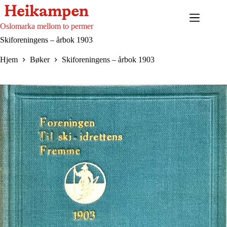
Hopp
til
innholdet
Oslomarka mellom to permer
Skiforeningens – årbok 1903
Hjem
Bøker
Skiforeningens – årbok 1903