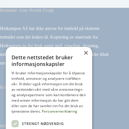
Redaktør: Arne Henrik Frogh
Heikampen AS har ikke ansvar for innhold på eksterne
nettsider som det lenkes til. Kopiering av materiale fra
Heikampen.no for bruk annet sted, crawling, skraping,
×
indeksering (for eksempel tekst og datamining) er ikke tillatt
Dette nettstedet bruker
informasjonskapsler
uten avtale.
Vi bruker informasjonskapsler for å tilpasse
innhold, annonser og analysere trafikken
vår. Vi deler også informasjon om din bruk
Kontakt
av nettstedet vårt med våre annonserings-
og analysepartnere som kan kombinere den
med annen informasjon du har gitt dem
Tilbakemeldinger
eller som de har samlet inn fra din bruk av
kontakt@heikampen.no
tjenestene deres.
Personvernerklæring
STRENGT NØDVENDIG
Informasjon