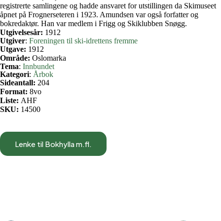
registrerte samlingene og hadde ansvaret for utstillingen da Skimuseet
åpnet på Frognerseteren i 1923. Amundsen var også forfatter og
bokredaktør. Han var medlem i Frigg og Skiklubben Snøgg.
Utgivelsesår:
1912
Utgiver
:
Foreningen til ski-idrettens fremme
Utgave:
1912
Område:
Oslomarka
Tema
:
Innbundet
Kategori
:
Årbok
Sideantall:
204
Format:
8vo
Liste:
AHF
SKU:
14500
Lenke til Bokhylla m.fl.