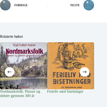
FORRIGE
NESTE
Relaterte bøker
Nordmarksfolk. Plasser og
Ferieliv med bisetninger
Livet på
slekter gjennom 300 år