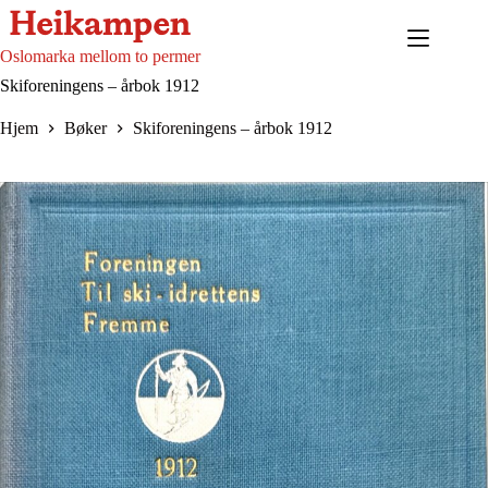
Hopp
til
innholdet
Oslomarka mellom to permer
Skiforeningens – årbok 1912
Hjem
Bøker
Skiforeningens – årbok 1912