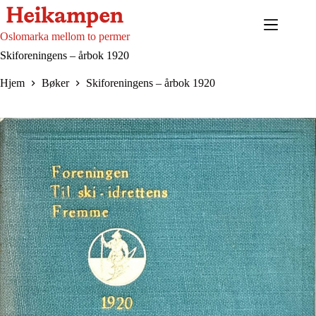
Hopp
til
innholdet
Oslomarka mellom to permer
Skiforeningens – årbok 1920
Hjem
Bøker
Skiforeningens – årbok 1920