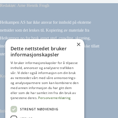
Redaktør: Arne Henrik Frogh
Heikampen AS har ikke ansvar for innhold på eksterne
nettsider som det lenkes til. Kopiering av materiale fra
Heikampen.no for bruk annet sted, crawling, skraping,
×
indeksering (for eksempel tekst og datamining) er ikke tillatt
Dette nettstedet bruker
informasjonskapsler
uten avtale.
Vi bruker informasjonskapsler for å tilpasse
innhold, annonser og analysere trafikken
vår. Vi deler også informasjon om din bruk
Kontakt
av nettstedet vårt med våre annonserings-
og analysepartnere som kan kombinere den
med annen informasjon du har gitt dem
Tilbakemeldinger
eller som de har samlet inn fra din bruk av
kontakt@heikampen.no
tjenestene deres.
Personvernerklæring
STRENGT NØDVENDIG
Informasjon