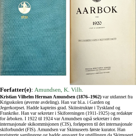
Forfatter(e)
:
Amundsen, K. Vilh.
Kristian Vilhelm Herman Amundsen (1876–1962)
var utdannet fra
Krigsskolen (øverste avdeling). Han var bl.a. i Garden og
Jegerkorpset. Hadde kapteins grad. Skiinstruktør i Tyskland og
Frankrike. Han var sekretær i Skiforeningen (1911-1925) og redaktør
for årboken. I 1922 til 1924 var Amundsen også sekretær i den
internasjonale skikommisjonen (CIS), forløperen til det internasjonale
skiforbundet (FIS). Amundsen var Skimuseets første kurator. Han
registrerte samlingene og hadde ansvaret for utstillingen da Skimuseet