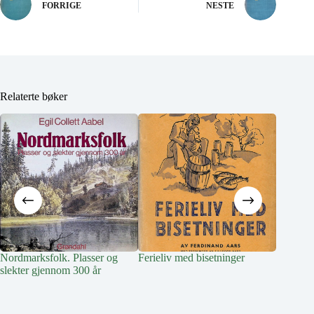
FORRIGE
NESTE
Relaterte bøker
Nordmarksfolk. Plasser og
Ferieliv med bisetninger
Livet på
slekter gjennom 300 år