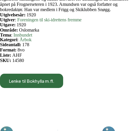
åpnet på Frognerseteren i 1923. Amundsen var også forfatter og
bokredaktør. Han var medlem i Frigg og Skiklubben Snøgg.
Utgivelsesår:
1920
Utgiver
:
Foreningen til ski-idrettens fremme
Utgave:
1920
Område:
Oslomarka
Tema
:
Innbundet
Kategori
:
Årbok
Sideantall:
178
Format:
8vo
Liste:
AHF
SKU:
14580
Lenke til Bokhylla m.fl.