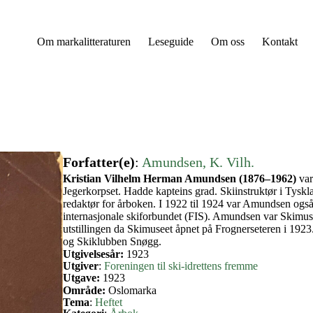
Om markalitteraturen
Leseguide
Om oss
Kontakt
Forfatter(e)
:
Amundsen, K. Vilh.
Kristian Vilhelm Herman Amundsen (1876–1962)
var
Jegerkorpset. Hadde kapteins grad. Skiinstruktør i Tysk
redaktør for årboken. I 1922 til 1924 var Amundsen også 
internasjonale skiforbundet (FIS). Amundsen var Skimusee
utstillingen da Skimuseet åpnet på Frognerseteren i 192
og Skiklubben Snøgg.
Utgivelsesår:
1923
Utgiver
:
Foreningen til ski-idrettens fremme
Utgave:
1923
Område:
Oslomarka
Tema
:
Heftet