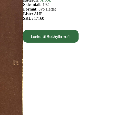
Kategori
:
Årbok
Sideantall:
192
Format:
8vo Heftet
Liste:
AHF
SKU:
17160
Lenke til Bokhylla m.fl.