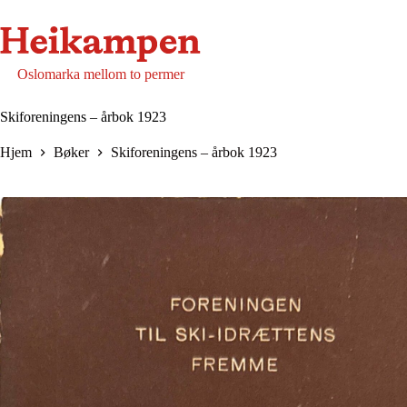
Hopp
til
innholdet
Oslomarka mellom to permer
Skiforeningens – årbok 1923
Hjem
Bøker
Skiforeningens – årbok 1923