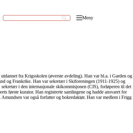
Meny
 utdannet fra Krigsskolen (øverste avdeling). Han var bl.a. i Garden og
land og Frankrike. Han var sekretær i Skiforeningen (1911-1925) og
sekretær i den internasjonale skikommisjonen (CIS), forløperen til det
ts første kurator. Han registrerte samlingene og hadde ansvaret for
3. Amundsen var også forfatter og bokredaktør. Han var medlem i Frigg