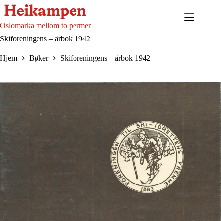
Hopp
til
innholdet
Oslomarka mellom to permer
Skiforeningens – årbok 1942
Hjem
Bøker
Skiforeningens – årbok 1942