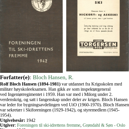
Forfatter(e)
:
Bloch Hansen, R.
Rolf Bloch Hansen (1894-1981)
var utdannet fra Krigsskolen med
militær høyskoleeksamen. Han gikk av som inspektørgeneral
ved Ingeniørregimentet i 1959. Han var med i Milorg under 2.
verdenskrig, og satt i fangenskap under deler av krigen. Bloch Hansen
var leder for bygningsavdelingen ved UiO (1960-1970). Bloch Hansen
var sekretær i Skiforeningen (1929-1942), og styremedlem (1945-
1954).
Utgivelsesår:
1942
Utgiver
:
Foreningen til ski-idrettens fremme
, 
Grøndahl & Søn - Oslo