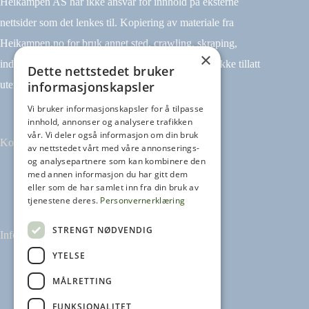
Heikampen AS har ikke ansvar for innhold på eksterne
nettsider som det lenkes til. Kopiering av materiale fra
Heikampen.no for bruk annet sted, crawling, skraping,
×
indeksering (for eksempel tekst og datamining) er ikke tillatt
Dette nettstedet bruker
informasjonskapsler
uten avtale.
Vi bruker informasjonskapsler for å tilpasse
innhold, annonser og analysere trafikken
vår. Vi deler også informasjon om din bruk
Kontakt
av nettstedet vårt med våre annonserings-
og analysepartnere som kan kombinere den
med annen informasjon du har gitt dem
Tilbakemeldinger
eller som de har samlet inn fra din bruk av
kontakt@heikampen.no
tjenestene deres.
Personvernerklæring
STRENGT NØDVENDIG
Informasjon
YTELSE
Leseguide
Personvernerklæring
MÅLRETTING
Informasjonskapsler
FUNKSJONALITET