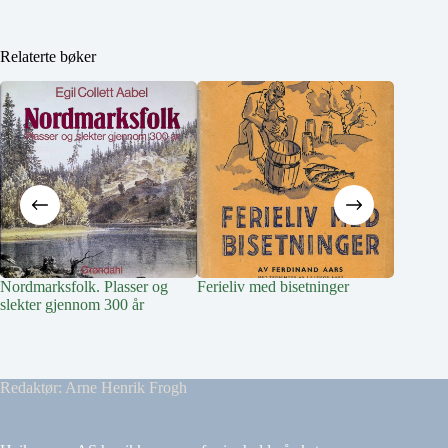
Relaterte bøker
Nordmarksfolk. Plasser og
Ferieliv med bisetninger
Livet på
slekter gjennom 300 år
Redaktør: Arne Henrik Frogh