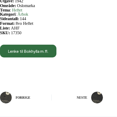
Utgave:
1942
Område:
Oslomarka
Tema
:
Heftet
Kategori
:
Årbok
Sideantall:
144
Format:
8vo Heftet
Liste:
AHF
SKU:
17350
Lenke til Bokhylla m.fl.
FORRIGE
NESTE