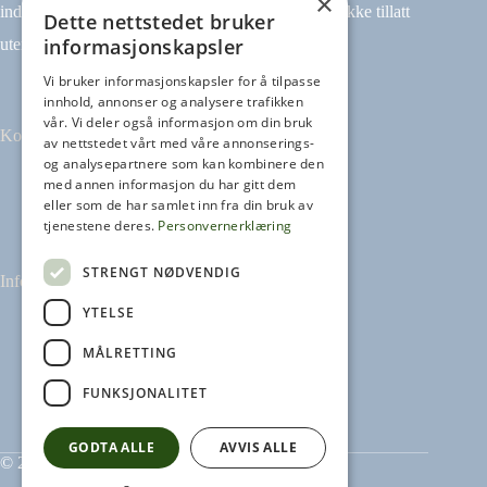
×
indeksering (for eksempel tekst og datamining) er ikke tillatt
Dette nettstedet bruker
informasjonskapsler
uten avtale.
Vi bruker informasjonskapsler for å tilpasse
innhold, annonser og analysere trafikken
vår. Vi deler også informasjon om din bruk
Kontakt
av nettstedet vårt med våre annonserings-
og analysepartnere som kan kombinere den
med annen informasjon du har gitt dem
Tilbakemeldinger
eller som de har samlet inn fra din bruk av
kontakt@heikampen.no
tjenestene deres.
Personvernerklæring
STRENGT NØDVENDIG
Informasjon
YTELSE
Leseguide
Personvernerklæring
MÅLRETTING
Informasjonskapsler
FUNKSJONALITET
GODTA ALLE
AVVIS ALLE
© 2026 Heikampen AS