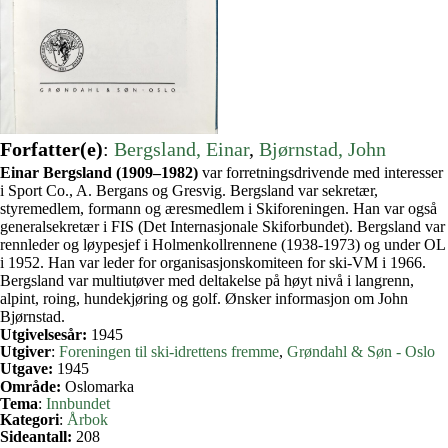
Forfatter(e)
:
Bergsland, Einar
, 
Bjørnstad, John
Einar Bergsland (1909–1982)
var forretningsdrivende med interesser
i Sport Co., A. Bergans og Gresvig. Bergsland var sekretær,
styremedlem, formann og æresmedlem i Skiforeningen. Han var også
generalsekretær i FIS (Det Internasjonale Skiforbundet). Bergsland var
rennleder og løypesjef i Holmenkollrennene (1938-1973) og under OL
i 1952. Han var leder for organisasjonskomiteen for ski-VM i 1966.
Bergsland var multiutøver med deltakelse på høyt nivå i langrenn,
alpint, roing, hundekjøring og golf. Ønsker informasjon om John
Bjørnstad.
Utgivelsesår:
1945
Utgiver
:
Foreningen til ski-idrettens fremme
, 
Grøndahl & Søn - Oslo
Utgave:
1945
Område:
Oslomarka
Tema
:
Innbundet
Kategori
:
Årbok
Sideantall:
208