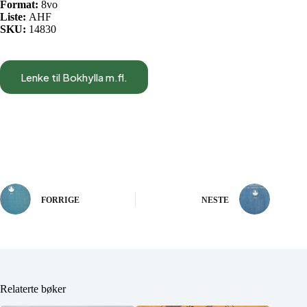
Format:
8vo
Liste:
AHF
SKU:
14830
Lenke til Bokhylla m.fl.
FORRIGE
NESTE
Relaterte bøker