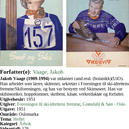
Forfatter(e)
:
Vaage, Jakob
Jakob Vaage (1909-1994)
var utdannet cand.real. (botanikk)(UiO).
Han arbeidet som lærer, skitrener, sekretær i Foreningen til ski-idrettens
fremme/Skiforeningen, og han var bestyrer ved Skimuseet. Han var
skihistoriker, hoppdommer, skribent, kåsør, verkredaktør og forfatter.
Utgivelsesår:
1951
Utgiver
:
Foreningen til ski-idrettens fremme
, 
Grøndahl & Søn - Oslo
Utgave:
1951
Område:
Oslomarka
Tema
:
Heftet
Kategori
:
Årbok
Sideantall:
176