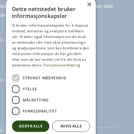
×
indeksering (for eksempel tekst og datamining) er ikke tillatt
Dette nettstedet bruker
informasjonskapsler
uten avtale.
Vi bruker informasjonskapsler for å tilpasse
innhold, annonser og analysere trafikken
vår. Vi deler også informasjon om din bruk
Kontakt
av nettstedet vårt med våre annonserings-
og analysepartnere som kan kombinere den
med annen informasjon du har gitt dem
Tilbakemeldinger
eller som de har samlet inn fra din bruk av
kontakt@heikampen.no
tjenestene deres.
Personvernerklæring
STRENGT NØDVENDIG
Informasjon
YTELSE
Leseguide
Personvernerklæring
MÅLRETTING
Informasjonskapsler
FUNKSJONALITET
GODTA ALLE
AVVIS ALLE
© 2026 Heikampen AS