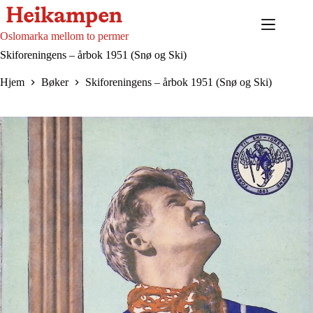
Hopp
til
innholdet
Oslomarka mellom to permer
Skiforeningens – årbok 1951 (Snø og Ski)
Hjem
Bøker
Skiforeningens – årbok 1951 (Snø og Ski)