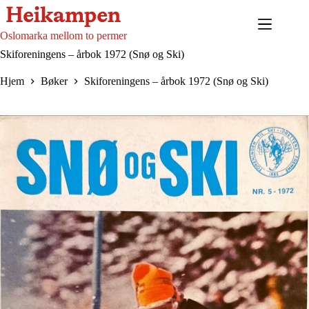
Hopp
til
innholdet
Oslomarka mellom to permer
Skiforeningens – årbok 1972 (Snø og Ski)
Hjem
Bøker
Skiforeningens – årbok 1972 (Snø og Ski)