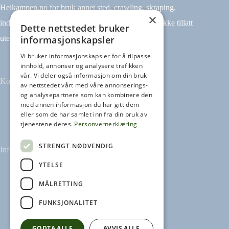
Heikampen.no for bruk annet sted, crawling, skraping,
×
indeksering (for eksempel tekst og datamining) er ikke tillatt
Dette nettstedet bruker
informasjonskapsler
uten avtale.
Vi bruker informasjonskapsler for å tilpasse
innhold, annonser og analysere trafikken
vår. Vi deler også informasjon om din bruk
Kontakt
av nettstedet vårt med våre annonserings-
og analysepartnere som kan kombinere den
med annen informasjon du har gitt dem
Tilbakemeldinger
eller som de har samlet inn fra din bruk av
kontakt@heikampen.no
tjenestene deres.
Personvernerklæring
STRENGT NØDVENDIG
Informasjon
YTELSE
Leseguide
Personvernerklæring
MÅLRETTING
Informasjonskapsler
FUNKSJONALITET
GODTA ALLE
AVVIS ALLE