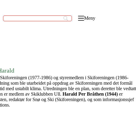
Meny
Harald
 Skiforeningen (1977-1986) og styremedlem i Skiforeningen (1986-
edning som ble utarbeidet på oppdrag av Skiforeningen med det formål
id med ustabilt klima. Utredningen ble en plan, som deretter ble vedtatt
sen er medlem av Skiklubben Ull.
Harald Per Bråthen (1944)
er
sten, redaktør for Snø og Ski (Skiforeningen), og som informasjonssjef
ions.