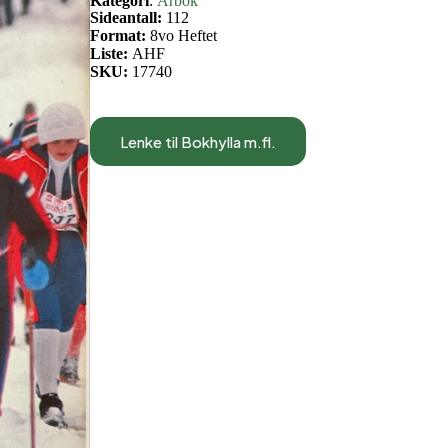
Kategori
:
Årbok
Sideantall:
112
Format:
8vo Heftet
Liste:
AHF
SKU:
17740
Lenke til Bokhylla m.fl.