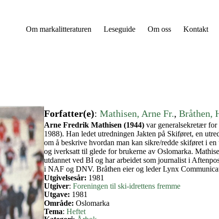
Om markalitteraturen
Leseguide
Om oss
Kontakt
Forfatter(e)
:
Mathisen, Arne Fr.
, 
Bråthen, 
Arne Fredrik Mathisen (1944)
var generalsekretær for
1988). Han ledet utredningen Jakten på Skiføret, en utr
om å beskrive hvordan man kan sikre/redde skiføret i en t
og iverksatt til glede for brukerne av Oslomarka. Mathi
utdannet ved BI og har arbeidet som journalist i Aftenpo
i NAF og DNV. Bråthen eier og leder Lynx Communicat
Utgivelsesår:
1981
Utgiver
:
Foreningen til ski-idrettens fremme
Utgave:
1981
Område:
Oslomarka
Tema
:
Heftet