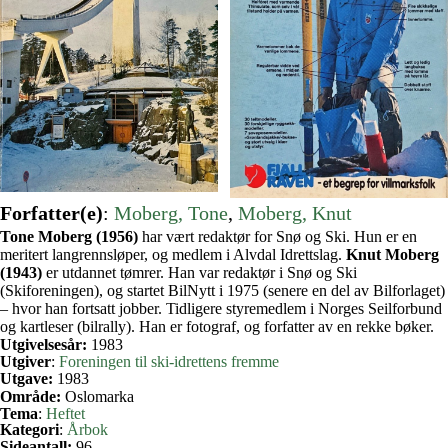
Forfatter(e)
:
Moberg, Tone
, 
Moberg, Knut
Tone Moberg (1956)
har vært redaktør for Snø og Ski. Hun er en
meritert langrennsløper, og medlem i Alvdal Idrettslag.
Knut Moberg
(1943)
er utdannet tømrer. Han var redaktør i Snø og Ski
(Skiforeningen), og startet BilNytt i 1975 (senere en del av Bilforlaget)
– hvor han fortsatt jobber. Tidligere styremedlem i Norges Seilforbund
og kartleser (bilrally). Han er fotograf, og forfatter av en rekke bøker.
Utgivelsesår:
1983
Utgiver
:
Foreningen til ski-idrettens fremme
Utgave:
1983
Område:
Oslomarka
Tema
:
Heftet
Kategori
:
Årbok
Sideantall:
96