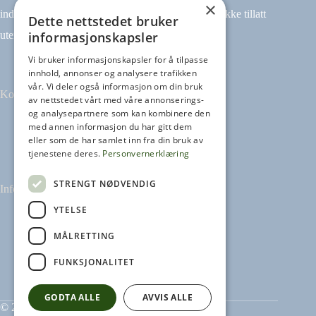
×
indeksering (for eksempel tekst og datamining) er ikke tillatt
Dette nettstedet bruker
informasjonskapsler
uten avtale.
Vi bruker informasjonskapsler for å tilpasse
innhold, annonser og analysere trafikken
vår. Vi deler også informasjon om din bruk
Kontakt
av nettstedet vårt med våre annonserings-
og analysepartnere som kan kombinere den
med annen informasjon du har gitt dem
Tilbakemeldinger
eller som de har samlet inn fra din bruk av
kontakt@heikampen.no
tjenestene deres.
Personvernerklæring
STRENGT NØDVENDIG
Informasjon
YTELSE
Leseguide
Personvernerklæring
MÅLRETTING
Informasjonskapsler
FUNKSJONALITET
GODTA ALLE
AVVIS ALLE
© 2026 Heikampen AS