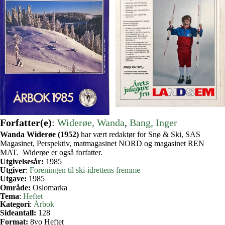
Forfatter(e)
:
Widerøe, Wanda
, 
Bang, Inger
Wanda Widerøe (1952)
har vært redaktør for Snø & Ski, SAS
Magasinet, Perspektiv, matmagasinet NORD og magasinet REN
MAT. Widerøe er også forfatter.
Utgivelsesår:
1985
Utgiver
:
Foreningen til ski-idrettens fremme
Utgave:
1985
Område:
Oslomarka
Tema
:
Heftet
Kategori
:
Årbok
Sideantall:
128
Format:
8vo Heftet