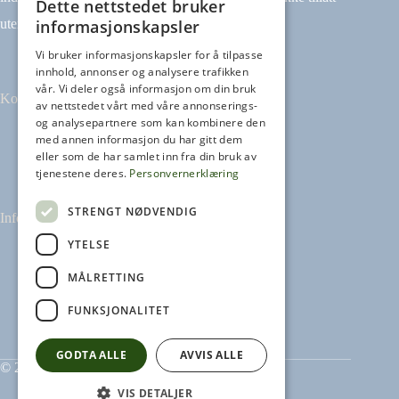
Dette nettstedet bruker
informasjonskapsler
uten avtale.
Vi bruker informasjonskapsler for å tilpasse
innhold, annonser og analysere trafikken
vår. Vi deler også informasjon om din bruk
Kontakt
av nettstedet vårt med våre annonserings-
og analysepartnere som kan kombinere den
med annen informasjon du har gitt dem
Tilbakemeldinger
eller som de har samlet inn fra din bruk av
kontakt@heikampen.no
tjenestene deres.
Personvernerklæring
STRENGT NØDVENDIG
Informasjon
YTELSE
Leseguide
Personvernerklæring
MÅLRETTING
Informasjonskapsler
FUNKSJONALITET
GODTA ALLE
AVVIS ALLE
© 2026 Heikampen AS
VIS DETALJER