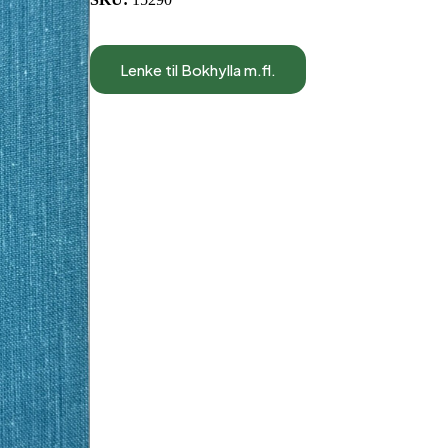
Lenke til Bokhylla m.fl.