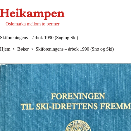
Hopp
til
innholdet
Oslomarka mellom to permer
Skiforeningens – årbok 1990 (Snø og Ski)
Hjem
Bøker
Skiforeningens – årbok 1990 (Snø og Ski)