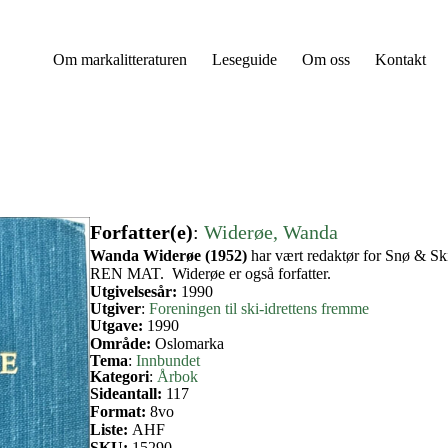
Om markalitteraturen
Leseguide
Om oss
Kontakt
Forfatter(e)
:
Widerøe, Wanda
Wanda Widerøe (1952)
har vært redaktør for Snø & S
REN MAT. Widerøe er også forfatter.
Utgivelsesår:
1990
Utgiver
:
Foreningen til ski-idrettens fremme
Utgave:
1990
Område:
Oslomarka
Tema
:
Innbundet
Kategori
:
Årbok
Sideantall:
117
Format:
8vo
Liste:
AHF
SKU:
15290