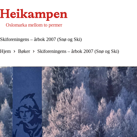
Hopp
til
innholdet
Oslomarka mellom to permer
Skiforeningens – årbok 2007 (Snø og Ski)
Hjem
Bøker
Skiforeningens – årbok 2007 (Snø og Ski)