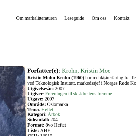
Om markalitteraturen
Leseguide
Om oss
Kontakt
Forfatter(e)
:
Krohn, Kristin Moe
Kristin Mohn Krohn (1960)
har redaktørerfaring fra T
ved Teknologisk Institutt, markedssjef i Norges Røde Ko
Utgivelsesår:
2007
Utgiver
:
Foreningen til ski-idrettens fremme
Utgave:
2007
Område:
Oslomarka
Tema
:
Heftet
Kategori
:
Årbok
Sideantall:
204
Format:
8vo Heftet
Liste:
AHF
SKU:
18010