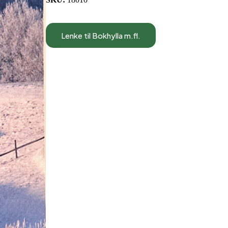
Lenke til Bokhylla m.fl.