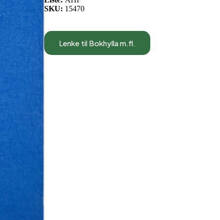
SKU:
15470
Lenke til Bokhylla m.fl.