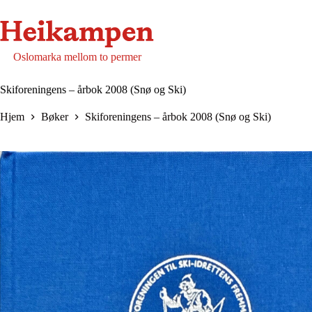
Hopp
til
innholdet
Oslomarka mellom to permer
Skiforeningens – årbok 2008 (Snø og Ski)
Hjem
Bøker
Skiforeningens – årbok 2008 (Snø og Ski)