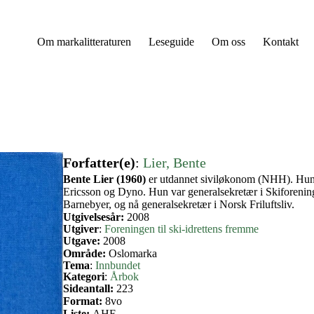
Om markalitteraturen
Leseguide
Om oss
Kontakt
Forfatter(e)
:
Lier, Bente
Bente Lier (1960)
er utdannet siviløkonom (NHH). Hun h
Ericsson og Dyno. Hun var generalsekretær i Skiforenin
Barnebyer, og nå generalsekretær i Norsk Friluftsliv.
Utgivelsesår:
2008
Utgiver
:
Foreningen til ski-idrettens fremme
Utgave:
2008
Område:
Oslomarka
Tema
:
Innbundet
Kategori
:
Årbok
Sideantall:
223
Format:
8vo
Liste:
AHF