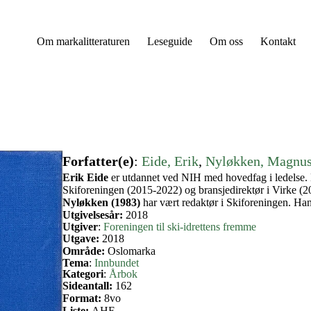
Om markalitteraturen
Leseguide
Om oss
Kontakt
Forfatter(e)
:
Eide, Erik
, 
Nyløkken, Magnu
Erik Eide
er utdannet ved NIH med hovedfag i ledelse. H
Skiforeningen (2015-2022) og bransjedirektør i Virke (
Nyløkken (1983)
har vært redaktør i Skiforeningen. Han
Utgivelsesår:
2018
Utgiver
:
Foreningen til ski-idrettens fremme
Utgave:
2018
Område:
Oslomarka
Tema
:
Innbundet
Kategori
:
Årbok
Sideantall:
162
Format:
8vo
Liste:
AHF