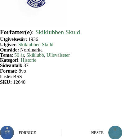
Forfatter(e)
:
Skiklubben Skuld
Utgivelsesår:
1936
Utgiver
:
Skiklubben Skuld
Område:
Nordmarka
Tema
:
50 år
, 
Skiklubb
, 
Ullevålseter
Kategori
:
Historie
Sideantall:
37
Format:
8vo
Liste:
BSS
SKU:
12640
FORRIGE
NESTE