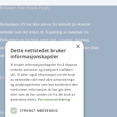
Redaktør: Arne Henrik Frogh
Heikampen AS har ikke ansvar for innhold på eksterne
nettsider som det lenkes til. Kopiering av materiale fra
Heikampen.no for bruk annet sted, crawling, skraping,
×
indeksering (for eksempel tekst og datamining) er ikke tillatt
Dette nettstedet bruker
informasjonskapsler
uten avtale.
Vi bruker informasjonskapsler for å tilpasse
innhold, annonser og analysere trafikken
vår. Vi deler også informasjon om din bruk
Kontakt
av nettstedet vårt med våre annonserings-
og analysepartnere som kan kombinere den
med annen informasjon du har gitt dem
Tilbakemeldinger
eller som de har samlet inn fra din bruk av
kontakt@heikampen.no
tjenestene deres.
Personvernerklæring
STRENGT NØDVENDIG
Informasjon