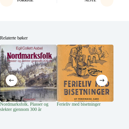
FORRIGE
NESTE
Relaterte bøker
Nordmarksfolk. Plasser og
Ferieliv med bisetninger
Livet på
slekter gjennom 300 år