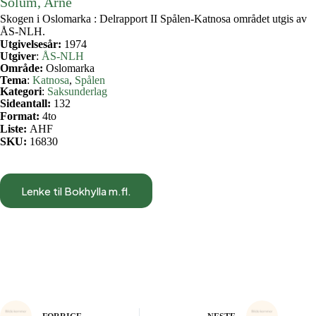
Solum, Arne
Skogen i Oslomarka : Delrapport II Spålen-Katnosa området utgis av
ÅS-NLH.
Utgivelsesår:
1974
Utgiver
:
ÅS-NLH
Område:
Oslomarka
Tema
:
Katnosa
, 
Spålen
Kategori
:
Saksunderlag
Sideantall:
132
Format:
4to
Liste:
AHF
SKU:
16830
Lenke til Bokhylla m.fl.