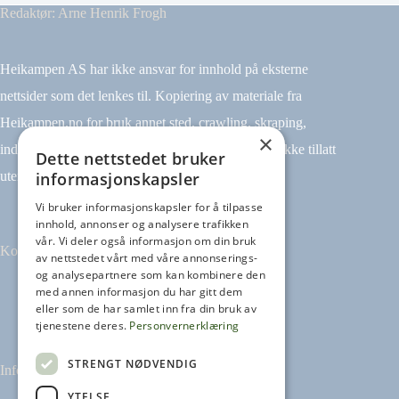
Redaktør: Arne Henrik Frogh
Heikampen AS har ikke ansvar for innhold på eksterne
nettsider som det lenkes til. Kopiering av materiale fra
Heikampen.no for bruk annet sted, crawling, skraping,
×
indeksering (for eksempel tekst og datamining) er ikke tillatt
Dette nettstedet bruker
informasjonskapsler
uten avtale.
Vi bruker informasjonskapsler for å tilpasse
innhold, annonser og analysere trafikken
vår. Vi deler også informasjon om din bruk
Kontakt
av nettstedet vårt med våre annonserings-
og analysepartnere som kan kombinere den
med annen informasjon du har gitt dem
Tilbakemeldinger
eller som de har samlet inn fra din bruk av
kontakt@heikampen.no
tjenestene deres.
Personvernerklæring
STRENGT NØDVENDIG
Informasjon
YTELSE