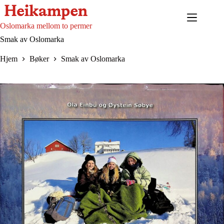
Hopp
til
innholdet
Oslomarka mellom to permer
Smak av Oslomarka
Hjem
Bøker
Smak av Oslomarka