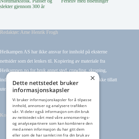
Nordmarksfolk. Plasser og
Ferieliv med bisetninger
Livet på
slekter gjennom 300 år
Redaktør: Arne Henrik Frogh
Heikampen AS har ikke ansvar for innhold på eksterne
nettsider som det lenkes til. Kopiering av materiale fra
Heikampen.no for bruk annet sted, crawling, skraping,
×
indeksering (for eksempel tekst og datamining) er ikke tillatt
Dette nettstedet bruker
informasjonskapsler
uten avtale.
Vi bruker informasjonskapsler for å tilpasse
innhold, annonser og analysere trafikken
vår. Vi deler også informasjon om din bruk
Kontakt
av nettstedet vårt med våre annonserings-
og analysepartnere som kan kombinere den
med annen informasjon du har gitt dem
Tilbakemeldinger
eller som de har samlet inn fra din bruk av
kontakt@heikampen.no