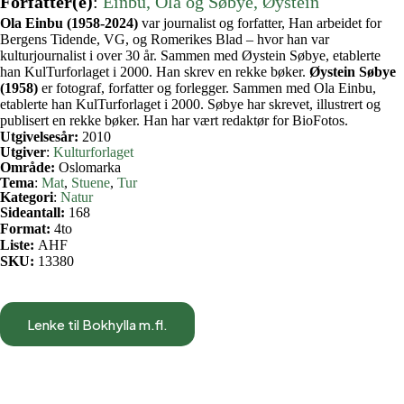
Forfatter(e)
:
Einbu, Ola og Søbye, Øystein
Ola Einbu (1958-2024)
var journalist og forfatter, Han arbeidet for
Bergens Tidende, VG, og Romerikes Blad – hvor han var
kulturjournalist i over 30 år. Sammen med Øystein Søbye, etablerte
han KulTurforlaget i 2000. Han skrev en rekke bøker.
Øystein Søbye
(1958)
er fotograf, forfatter og forlegger. Sammen med Ola Einbu,
etablerte han KulTurforlaget i 2000. Søbye har skrevet, illustrert og
publisert en rekke bøker. Han har vært redaktør for BioFotos.
Utgivelsesår:
2010
Utgiver
:
Kulturforlaget
Område:
Oslomarka
Tema
:
Mat
, 
Stuene
, 
Tur
Kategori
:
Natur
Sideantall:
168
Format:
4to
Liste:
AHF
SKU:
13380
Lenke til Bokhylla m.fl.