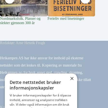
Nordmarksfolk. Plasser og
Ferieliv med bisetninger
Livet på
slekter gjennom 300 år
Redaktør: Arne Henrik Frogh
Heikampen AS har ikke ansvar for innhold på eksterne
nettsider som det lenkes til. Kopiering av materiale fra
Heikampen.no for bruk annet sted, crawling, skraping,
×
indeksering (for eksempel tekst og datamining) er ikke tillatt
Dette nettstedet bruker
informasjonskapsler
uten avtale.
Vi bruker informasjonskapsler for å tilpasse
innhold, annonser og analysere trafikken
vår. Vi deler også informasjon om din bruk
Kontakt