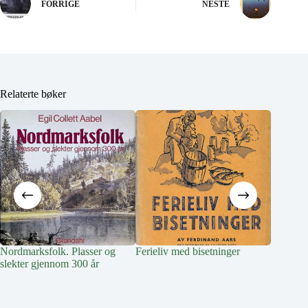
FORRIGE
NESTE
Relaterte bøker
Nordmarksfolk. Plasser og
Ferieliv med bisetninger
Livet på
slekter gjennom 300 år