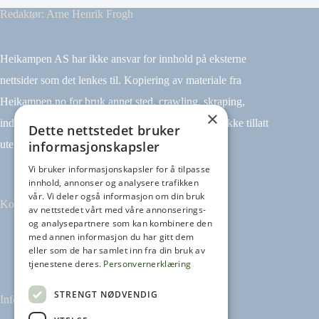
Redaktør: Arne Henrik Frogh
Heikampen AS har ikke ansvar for innhold på eksterne
nettsider som det lenkes til. Kopiering av materiale fra
Heikampen.no for bruk annet sted, crawling, skraping,
×
indeksering (for eksempel tekst og datamining) er ikke tillatt
Dette nettstedet bruker
informasjonskapsler
uten avtale.
Vi bruker informasjonskapsler for å tilpasse
innhold, annonser og analysere trafikken
vår. Vi deler også informasjon om din bruk
Kontakt
av nettstedet vårt med våre annonserings-
og analysepartnere som kan kombinere den
med annen informasjon du har gitt dem
Tilbakemeldinger
eller som de har samlet inn fra din bruk av
kontakt@heikampen.no
tjenestene deres.
Personvernerklæring
STRENGT NØDVENDIG
Informasjon