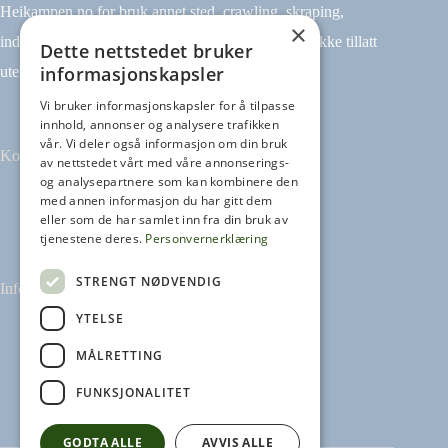
Heikampen.no for bruk annet sted, crawling, skraping,
×
indeksering (for eksempel tekst og datamining) er ikke tillatt
Dette nettstedet bruker
informasjonskapsler
uten avtale.
Vi bruker informasjonskapsler for å tilpasse
innhold, annonser og analysere trafikken
vår. Vi deler også informasjon om din bruk
Kontakt
av nettstedet vårt med våre annonserings-
og analysepartnere som kan kombinere den
med annen informasjon du har gitt dem
Tilbakemeldinger
eller som de har samlet inn fra din bruk av
kontakt@heikampen.no
tjenestene deres.
Personvernerklæring
STRENGT NØDVENDIG
Informasjon
YTELSE
Leseguide
Personvernerklæring
MÅLRETTING
Informasjonskapsler
FUNKSJONALITET
GODTA ALLE
AVVIS ALLE