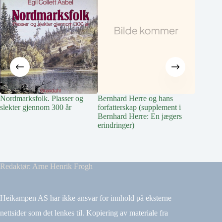
Nordmarksfolk. Plasser og
Bernhard Herre og hans
Vindern 
slekter gjennom 300 år
forfatterskap (supplement i
Special
Bernhard Herre: En jægers
erindringer)
Redaktør: Arne Henrik Frogh
Heikampen AS har ikke ansvar for innhold på eksterne
nettsider som det lenkes til. Kopiering av materiale fra