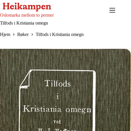
Hopp
til
innholdet
Oslomarka mellom to permer
Tilfods i Kristiania omegn
Hjem
Bøker
Tilfods i Kristiania omegn