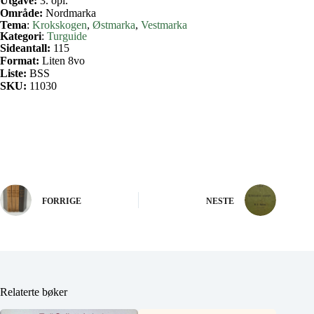
Utgave:
3. opl.
Område:
Nordmarka
Tema
:
Krokskogen
, 
Østmarka
, 
Vestmarka
Kategori
:
Turguide
Sideantall:
115
Format:
Liten 8vo
Liste:
BSS
SKU:
11030
FORRIGE
NESTE
Relaterte bøker