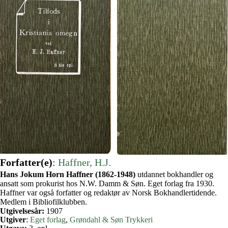
Forfatter(e)
:
Haffner, H.J.
Hans Jokum Horn Haffner (1862-1948)
utdannet bokhandler og
ansatt som prokurist hos N.W. Damm & Søn. Eget forlag fra 1930.
Haffner var også forfatter og redaktør av Norsk Bokhandlertidende.
Medlem i Bibliofilklubben.
Utgivelsesår:
1907
Utgiver
:
Eget forlag
, 
Grøndahl & Søn Trykkeri