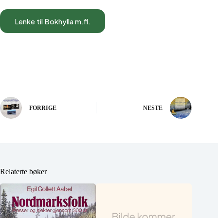
Lenke til Bokhylla m.fl.
FORRIGE
NESTE
Relaterte bøker