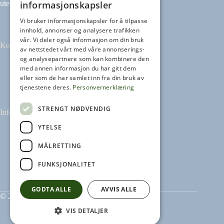
informasjonskapsler
uten avtale.
Vi bruker informasjonskapsler for å tilpasse
innhold, annonser og analysere trafikken
vår. Vi deler også informasjon om din bruk
Kontakt
av nettstedet vårt med våre annonserings-
og analysepartnere som kan kombinere den
med annen informasjon du har gitt dem
Tilbakemeldinger
eller som de har samlet inn fra din bruk av
kontakt@heikampen.no
tjenestene deres.
Personvernerklæring
STRENGT NØDVENDIG
Informasjon
YTELSE
Leseguide
Personvernerklæring
MÅLRETTING
Informasjonskapsler
FUNKSJONALITET
GODTA ALLE
AVVIS ALLE
© 2026 Heikampen AS
VIS DETALJER