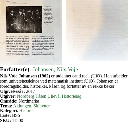
Forfatter(e)
:
Johansen, Nils Voje
Nils Voje Johansen (1962)
er utdannet cand.real. (UiO). Han arbeider
som universitetslektor ved matematisk institutt (UiO). Johansen er
foredragsholder, historiker, kåsør, og forfatter av en rekke bøker
Utgivelsesår:
2017
Utgiver
:
Nordberg Tåsen Ullevål Historielag
Område:
Nordmarka
Tema
:
Åklungen
, 
Skihytter
Kategori
:
Historie
Liste:
BSS
SKU:
11500