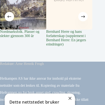
Nordmarksfolk. Plasser og
Bernhard Herre og hans
Vindern 
slekter gjennom 300 år
forfatterskap (supplement i
Special
Bernhard Herre: En jægers
erindringer)
Redaktør: Arne Henrik Frogh
Heikampen AS har ikke ansvar for innhold på eksterne
nettsider som det lenkes til. Kopiering av materiale fra
Heikampen.no for bruk annet sted, crawling, skraping,
×
indeksering (for eksempel tekst og datamining) er ikke tillatt
Dette nettstedet bruker