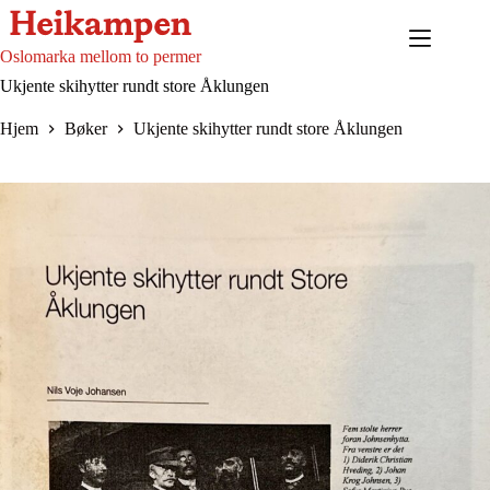
Hopp
til
innholdet
Oslomarka mellom to permer
Ukjente skihytter rundt store Åklungen
Hjem
Bøker
Ukjente skihytter rundt store Åklungen